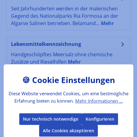
Seit Jahrhunderten werden in der malerischen
Gegend des Nationalparks Ria Formosa an der
Algarve Salinen betrieben. Belamand…
Mehr
Lebensmittelkennzeichnung
Handgeschöpftes Meersalz ohne chemische
Zusätze und Rieselhilfen
Mehr
Bewertungen
Diese Website verwendet Cookies, um eine bestmögliche
Erfahrung bieten zu können.
Mehr Informationen ...
Produktgalerie überspringen
Kunden kauften auch
Nur technisch notwendige
Konfigurieren
Alle Cookies akzeptieren