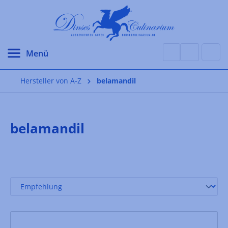
alt springen
Hersteller von A-Z
belamandil
belamandil