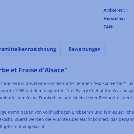
Artikel-Nr. :
Hersteller:
EAN:
nsmittelkennzeichnung
Bewertungen
e et Fraise d'Alsace"
stine Ferber das kleine Familienunternehmen "Maison Ferber" - ein
e wurde 1998 mit dem begehrten Titel Pastry Chef of the Year ausg
amhaftesten Köche Frankreichs und ist ein fester Bestandteil der 
chtige Kombination von vollfruchtigen Erdbeeren und fein-säuerlic
kocht. Zuerst werden die Früchte über Nacht konfiert, das bewahr
Kupfertopf eingekocht.