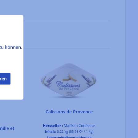
zu können.
eren
Calissons de Provence
Hersteller :
Maffren Confiseur
nille et
Inhalt:
0.22 kg
(85,91 €* / 1 kg)
Lebensmittelkennzeichnung