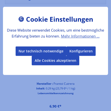
Produktgalerie überspringen
Dazu empfehlen wir
Diese Website verwendet Cookies, um eine bestmögliche
Erfahrung bieten zu können.
Mehr Informationen ...
Nur technisch notwendige
Konfigurieren
Alle Cookies akzeptieren
Sugo alle Alici con Finocchietto
Hersteller :
Frantoi Cutrera
Inhalt:
0.29 kg
(23,79 €* / 1 kg)
Lebensmittelkennzeichnung
6,90 €*