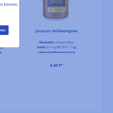
zu können.
eren
Jurançon Weißweingelee
Hersteller :
Francis Miot
kg)
Inhalt:
0.11 kg
(58,18 €* / 1 kg)
In
g
Lebensmittelkennzeichnung
6,40 €*