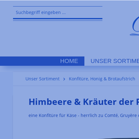
springen
Zur Hauptnavigation springen
HOME
UNSER SORTIM
Unser Sortiment
Konfitüre, Honig & Brotaufstrich
Himbeere & Kräuter der 
eine Konfitüre für Käse - herrlich zu Comté, Gruyèr