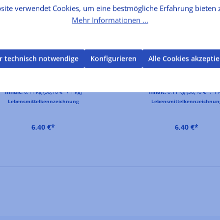
site verwendet Cookies, um eine bestmögliche Erfahrung bieten 
Mehr Informationen ...
r technisch notwendige
Konfigurieren
Alle Cookies akzepti
Mango Chutney
Paprika Chutney
Hersteller :
Francis Miot
Hersteller :
Francis Miot
Inhalt:
0.11 kg
(58,18 €* / 1 kg)
Inhalt:
0.11 kg
(58,18 €* / 1 
Lebensmittelkennzeichnung
Lebensmittelkennzeichnun
6,40 €*
6,40 €*