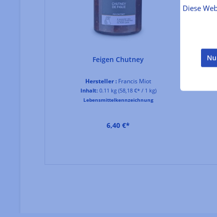
Diese Web
Nu
Domaine de
Feigen Chutney
ussillon -
Hersteller :
Francis Miot
Inhalt:
0.11 kg
(58,18 €* / 1 kg)
Lebensmittelkennzeichnung
ntrose
 1 l)
hnung
6,40 €*