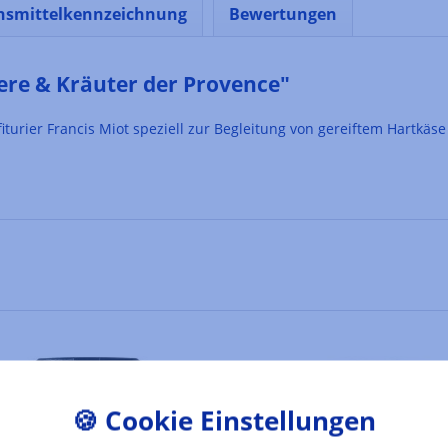
nsmittelkennzeichnung
Bewertungen
re & Kräuter der Provence"
iturier Francis Miot speziell zur Begleitung von gereiftem Hartkäs