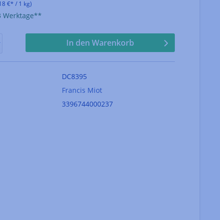
18 €* / 1 kg)
-3 Werktage**
In den Warenkorb
DC8395
Francis Miot
3396744000237