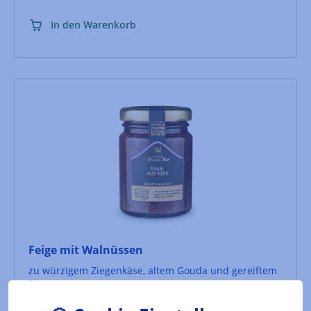
In den Warenkorb
Feige mit Walnüssen
zu würzigem Ziegenkäse, altem Gouda und gereiftem
Parmesan