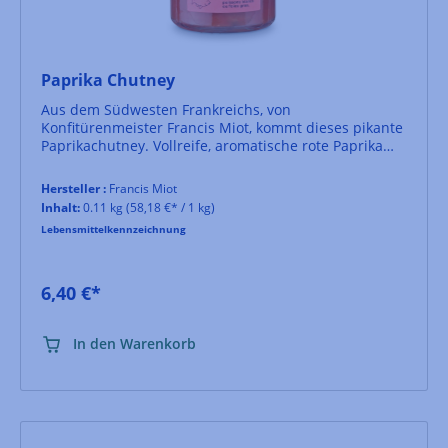
Paprika Chutney
Aus dem Südwesten Frankreichs, von
Konfitürenmeister Francis Miot, kommt dieses pikante
Paprikachutney. Vollreife, aromatische rote Paprika
und Pimento Piquillo bilden die Grundlage.
Knoblauch, Ingwer, ein Hauch Habanero Chili und
Hersteller :
Francis Miot
weitere Gewürze runden das Chutney geschmacklich
Inhalt:
0.11 kg
(58,18 €* / 1 kg)
ab. Es harmoniert bestens mit Fisch, hellem Fleisch
Lebensmittelkennzeichnung
und Foie Gras.
6,40 €*
In den Warenkorb