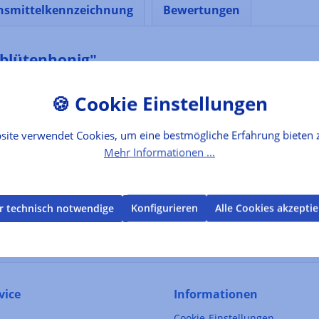
nsmittelkennzeichnung
Bewertungen
blütenhonig"
 wie die Imker sagen, "mit den Füßen im Wasser stehen" - nur d
Aroma und seine gröbere Konsistenz machen ihn einzigartig. Für de
hbarte Lothringen, in den „Parc naturel de Lorraine“. Dort gibt es
site verwendet Cookies, um eine bestmögliche Erfahrung bieten 
Mehr Informationen ...
r technisch notwendige
Konfigurieren
Alle Cookies akzepti
vice
Informationen
Cookie-Einstellungen