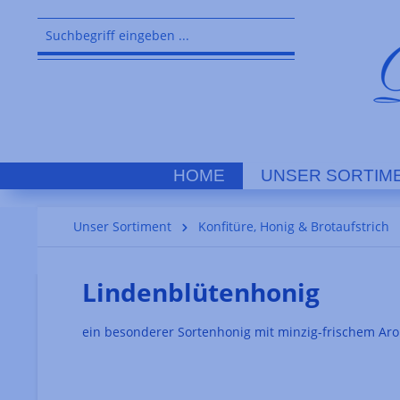
springen
Zur Hauptnavigation springen
HOME
UNSER SORTIM
Unser Sortiment
Konfitüre, Honig & Brotaufstrich
Lindenblütenhonig
ein besonderer Sortenhonig mit minzig-frischem Ar