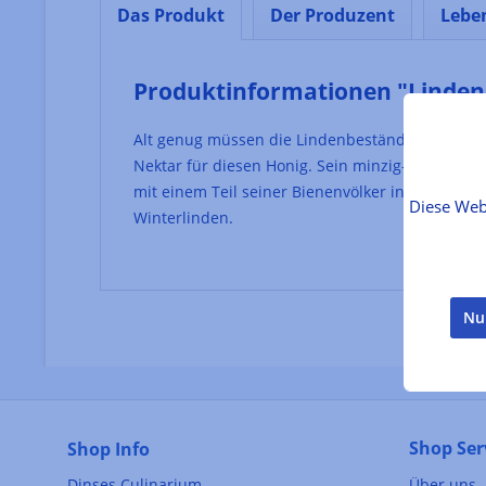
Das Produkt
Der Produzent
Lebe
Produktinformationen "Linden
Alt genug müssen die Lindenbestände sein und,
Nektar für diesen Honig. Sein minzig-frisches 
mit einem Teil seiner Bienenvölker in das benac
Diese Web
Winterlinden.
Nu
Shop Ser
Shop Info
Dinses Culinarium
Über uns