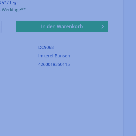
0 €* / 1 kg)
-3 Werktage**
In den Warenkorb
DC9068
Imkerei Bunsen
4260018350115