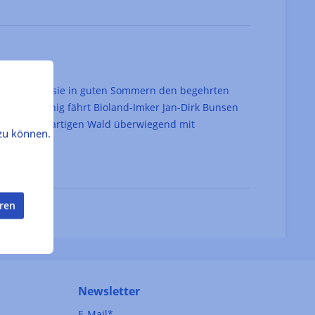
ann spenden sie in guten Sommern den begehrten
n Lindenhonig fährt Bioland-Imker Jan-Dirk Bunsen
 einen einzigartigen Wald überwiegend mit
zu können.
eren
Newsletter
E-Mail*