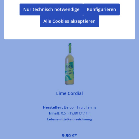
Nur technisch notwendige
Konfigurieren
Alle Cookies akzeptieren
Produktgalerie überspringen
Kunden kauften auch
Lime Cordial
Hersteller :
Belvoir Fruit Farms
Inhalt:
0.5 l
(19,80 €* / 1 l)
Lebensmittelkennzeichnung
9,90 €*