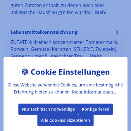
guten Zutaten enthält, zu denen auch eine
italienische Hausfrau greifen würde:…
Mehr
Lebensmittelkennzeichnung
ZUTATEN: dreifach konzentrierter Tomatenmark,
Rotwein, Gemüse (Karotten, SELLERIE, Zwiebeln),
Sonnenblumenöl, gekochter Trau…
Mehr
Bewertungen
Diese Website verwendet Cookies, um eine bestmögliche
Erfahrung bieten zu können.
Mehr Informationen ...
Produktgalerie überspringen
Kunden kauften auch
Nur technisch notwendige
Konfigurieren
Alle Cookies akzeptieren