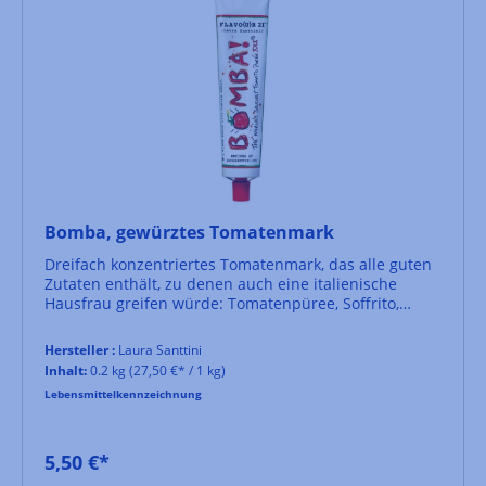
Bomba, gewürztes Tomatenmark
Dreifach konzentriertes Tomatenmark, das alle guten
Zutaten enthält, zu denen auch eine italienische
Hausfrau greifen würde: Tomatenpüree, Soffrito,
Rotwein und etwas brauner Rohrzucker. Eine
Geschmacksbombe für Saucen, Suppen, Dipps und
Hersteller :
Laura Santtini
Aufstriche. Laura Santtini lässt es extra in Italien nach
Inhalt:
0.2 kg
(27,50 €* / 1 kg)
ihrer Rezeptur herstellen, damit auch ja kein
Lebensmittelkennzeichnung
authentisches Aroma verloren geht.
5,50 €*