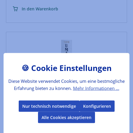
In den Warenkorb
Diese Website verwendet Cookies, um eine bestmögliche
Erfahrung bieten zu können.
Mehr Informationen ...
Umami Paste Taste #5
Nur technisch notwendige
Konfigurieren
Entdecken Sie die vielseitige Umami Paste! Verleihen
Alle Cookies akzeptieren
Sie Ihren Gerichten mit dieser aromatischen Paste
eine tiefgründige und herzhaft-würzige Note. Perfekt
für Saucen, Marinaden und mehr.