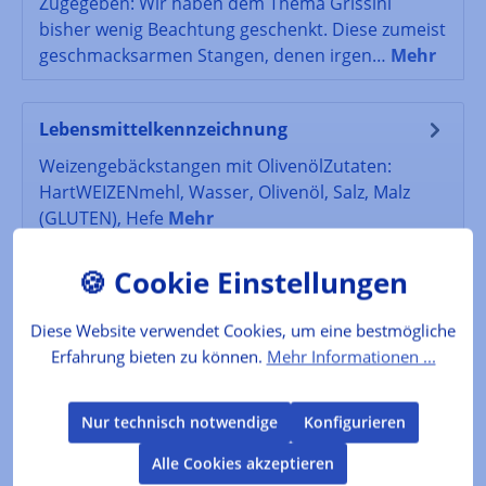
Zugegeben: Wir haben dem Thema Grissini
bisher wenig Beachtung geschenkt. Diese zumeist
geschmacksarmen Stangen, denen irgen…
Mehr
Lebensmittelkennzeichnung
Weizengebäckstangen mit OlivenölZutaten:
HartWEIZENmehl, Wasser, Olivenöl, Salz, Malz
(GLUTEN), Hefe
Mehr
Bewertungen
Diese Website verwendet Cookies, um eine bestmögliche
Erfahrung bieten zu können.
Mehr Informationen ...
Produktgalerie überspringen
Kunden kauften auch
Nur technisch notwendige
Konfigurieren
Alle Cookies akzeptieren