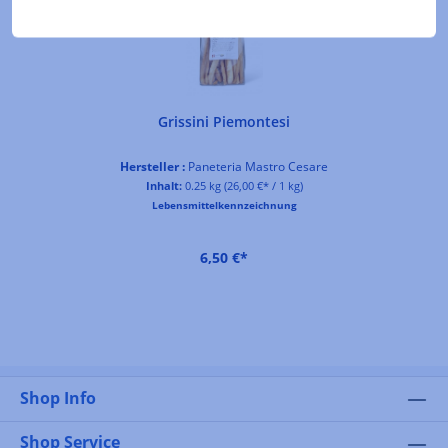
Grissini Piemontesi
Hersteller :
Paneteria Mastro Cesare
Inhalt:
0.25 kg
(26,00 €* / 1 kg)
Lebensmittelkennzeichnung
6,50 €*
Shop Info
Shop Service