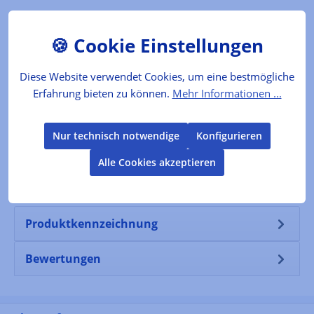
Das Produkt
Von Hand blaugepließtete Messer sind heute
äußerst selten - einer der letzten Betriebe der
Diese Website verwendet Cookies, um eine bestmögliche
dies noch in Perfektion beherrsch…
Mehr
Erfahrung bieten zu können.
Mehr Informationen ...
Der Produzent
Nur technisch notwendige
Konfigurieren
Folgende Infos zum Hersteller sind verfübar...
Alle Cookies akzeptieren
Mehr
Produktkennzeichnung
Bewertungen