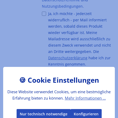
Nutzungsbedingungen
.
Ja, ich möchte - jederzeit
widerruflich - per Mail informiert
werden, sobald dieses Produkt
wieder verfügbar ist. Meine
Mailadresse wird ausschließlich zu
diesem Zweck verwendet und nicht
an Dritte weitergegeben. Die
Datenschutzerklärung
habe ich zur
Kenntnis genommen.
Artikel-Nr. :
DC6455
Hersteller:
zotter Schokoladen
Diese Website verwendet Cookies, um eine bestmögliche
EAN:
9006403024774
Erfahrung bieten zu können.
Mehr Informationen ...
Das Produkt
Nur technisch notwendige
Konfigurieren