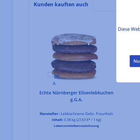
Kunden kauften auch
Produktgalerie überspringen
Diese Web
Nu
n im
Echte Nürnberger Elisenlebkuchen
us
g.G.A.
t
Hersteller :
Lebküchnerei Gebr. Fraunholz
€* / 1 kg)
Inhalt:
0.38 kg
(27,63 €* / 1 kg)
hnung
Lebensmittelkennzeichnung