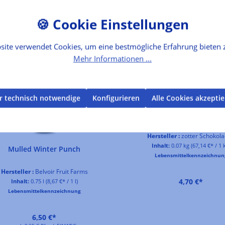
site verwendet Cookies, um eine bestmögliche Erfahrung bieten 
Mehr Informationen ...
r technisch notwendige
Konfigurieren
Alle Cookies akzepti
ZimtApfel + Honig -
Handgeschöpfte Schokolad
Hersteller :
zotter Schokol
Inhalt:
0.07 kg
(67,14 €* / 1 
Mulled Winter Punch
Lebensmittelkennzeichnun
Hersteller :
Belvoir Fruit Farms
4,70 €*
Inhalt:
0.75 l
(8,67 €* / 1 l)
Lebensmittelkennzeichnung
6,50 €*