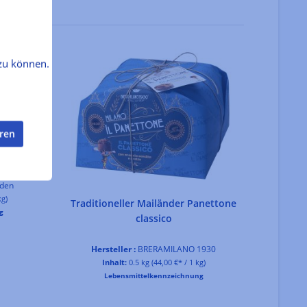
zu können.
eren
e [Bio]
aden
kg)
Traditioneller Mailänder Panettone
g
classico
Hersteller :
BRERAMILANO 1930
Inhalt:
0.5 kg
(44,00 €* / 1 kg)
Inha
Lebensmittelkennzeichnung