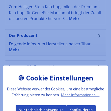
Zum Heiligen Stein Ketchup, mild - der Premium-
Ketchup für Genießer Manchmal bringt der Zufall
die besten Produkte hervor. S…
Mehr
Der Produzent
Folgende Infos zum Hersteller sind verfübar...
Mehr
Lebensmittelkennzeichnung
Zutaten: 43% Tomatenmark doppelt konzentriert,
Rohrzucker, Wasser, Tafelessig aus Branntwein,
Rotweinessig mit Himbeersaft (…
Mehr
Diese Website verwendet Cookies, um eine bestmögliche
Erfahrung bieten zu können.
Mehr Informationen ...
Bewertungen
Nur technisch notwendige
Konfigurieren