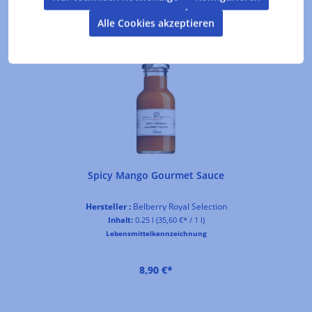
Alle Cookies akzeptieren
Produktgalerie überspringen
Kunden kauften auch
Spicy Mango Gourmet Sauce
Hersteller :
Belberry Royal Selection
Inhalt:
0.25 l
(35,60 €* / 1 l)
Lebensmittelkennzeichnung
8,90 €*