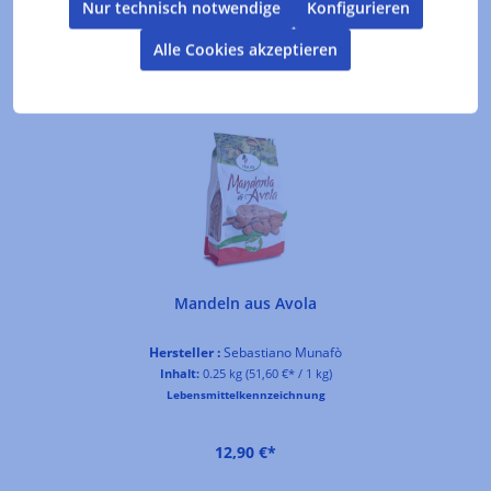
Nur technisch notwendige
Konfigurieren
Alle Cookies akzeptieren
Produktgalerie überspringen
Kunden kauften auch
Mandeln aus Avola
Hersteller :
Sebastiano Munafò
Inhalt:
0.25 kg
(51,60 €* / 1 kg)
Lebensmittelkennzeichnung
12,90 €*