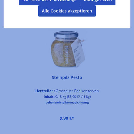
Alle Cookies akzeptieren
Produktgalerie überspringen
Kunden kauften auch
Steinpilz Pesto
Hersteller :
Grossauer Edelkonserven
Inhalt:
0.18 kg
(55,00 €* / 1 kg)
Lebensmittelkennzeichnung
9,90 €*