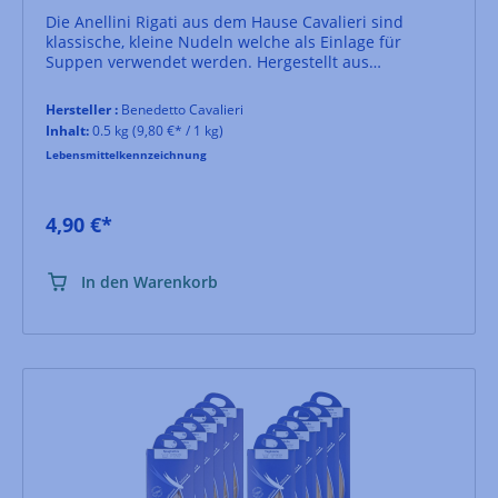
Die Anellini Rigati aus dem Hause Cavalieri sind
klassische, kleine Nudeln welche als Einlage für
Suppen verwendet werden. Hergestellt aus
apulischem Hartweizen nach der von Cavalieri
entwickelten Metodo Delicato.
Hersteller :
Benedetto Cavalieri
Inhalt:
0.5 kg
(9,80 €* / 1 kg)
Lebensmittelkennzeichnung
4,90 €*
In den Warenkorb