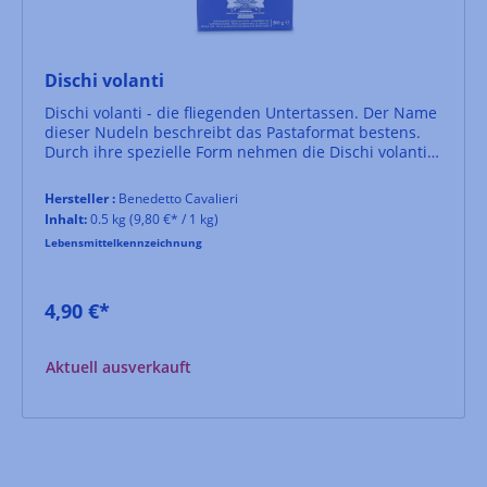
Dischi volanti
Dischi volanti - die fliegenden Untertassen. Der Name
dieser Nudeln beschreibt das Pastaformat bestens.
Durch ihre spezielle Form nehmen die Dischi volanti
Saucen sehr gut auf. Hergestellt, wie bei Benedetto
Cavalieri üblich, aus aromatischem apulischen
Hersteller :
Benedetto Cavalieri
Hartweizen.
Inhalt:
0.5 kg
(9,80 €* / 1 kg)
Lebensmittelkennzeichnung
4,90 €*
Aktuell ausverkauft