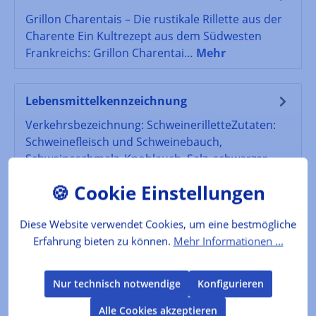
Grillon Charentais – Die rustikale Rillette aus der
Charente Ein Kultrezept aus dem Südwesten
Frankreichs: Grillon Charentai…
Mehr
Lebensmittelkennzeichnung
Verkehrsbezeichnung: SchweinerilletteZutaten:
Schweinefleisch und Schweinebauch,
Schweineschmalz, Knoblauch, Salz, schwarzer…
Mehr
Bewertungen
Diese Website verwendet Cookies, um eine bestmögliche
Erfahrung bieten zu können.
Mehr Informationen ...
Nur technisch notwendige
Konfigurieren
Produktgalerie überspringen
Kunden kauften auch
Alle Cookies akzeptieren