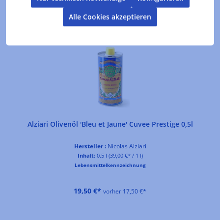
Alle Cookies akzeptieren
Produktgalerie überspringen
Kunden kauften auch
Alziari Olivenöl 'Bleu et Jaune' Cuvee Prestige 0,5l
Hersteller :
Nicolas Alziari
Inhalt:
0.5 l
(39,00 €* / 1 l)
Lebensmittelkennzeichnung
19,50 €*
vorher 17,50 €*