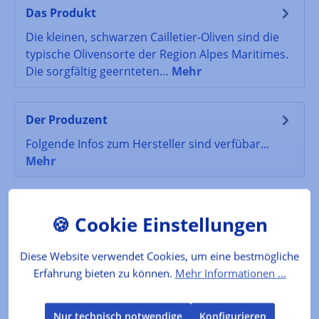
Das Produkt
Die kleinen, schwarzen Cailletier-Oliven sind die
typische Olivensorte der Region Alpes Maritimes.
Die sorgfältig geernteten…
Mehr
Der Produzent
Folgende Infos zum Hersteller sind verfübar...
Mehr
Lebensmittelkennzeichnung
Zutaten: Oliven, Wasser, Salz, Thymian, Lorbeer
Füllmenge: 300gAbtropfgewicht: 220g
Mehr
Diese Website verwendet Cookies, um eine bestmögliche
Erfahrung bieten zu können.
Mehr Informationen ...
Bewertungen
Nur technisch notwendige
Konfigurieren