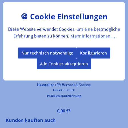
Produktgalerie überspringen
Dazu empfehlen wir
Diese Website verwendet Cookies, um eine bestmögliche
Erfahrung bieten zu können.
Mehr Informationen ...
Nur technisch notwendige
Konfigurieren
Alle Cookies akzeptieren
Keramikdose Schwarz - mit Korken
Hersteller :
Pfeffersack & Soehne
Inhalt:
1 Stück
Produktkennzeichnung
6,90 €*
Produktgalerie überspringen
Kunden kauften auch