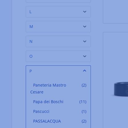
L
M
N
O
P
Paneteria Mastro
(2)
Cesare
Papa dei Boschi
(11)
Pascucci
(1)
PASSALACQUA
(2)