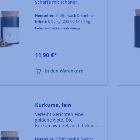
Schärfe mit schöner
Kräuternote und einem Hauch
Zitrus
Hersteller :
Pfeffersack & Soehne
Inhalt:
0.05 kg
(238,00 €* / 1 kg)
Lebensmittelkennzeichnung
11,90 €*
In den Warenkorb
Kurkuma, fein
Verleiht Gerichten eine
goldene Note. Die
Kurkumawurzel, auch bekannt
als Gelbwurz, ist ein fester
Bestandteil jeder Curry-
Hersteller :
Pfeffersack & Soehne