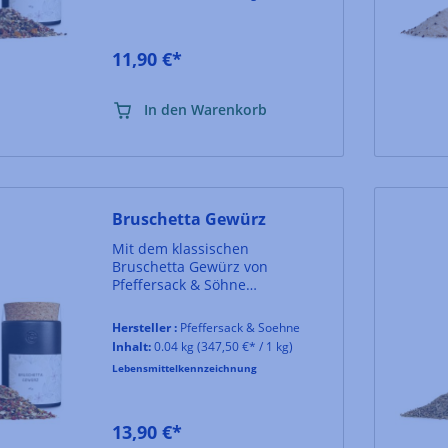
11,90 €*
In den Warenkorb
Bruschetta Gewürz
Mit dem klassischen
Bruschetta Gewürz von
Pfeffersack & Söhne
schmecken die typisch
mediterranen Schnittchen,
Hersteller :
Pfeffersack & Soehne
aber auch Dips und Soßen
Inhalt:
0.04 kg
(347,50 €* / 1 kg)
gleich doppelt so gut! Neben
Lebensmittelkennzeichnung
pikanter Würzigkeit und süß-
fruchtigen Noten darf eine
dezente Schärfe von Pfeffer
natürlich nicht fehlen. Für
13,90 €*
optimale Entfaltung sollte das