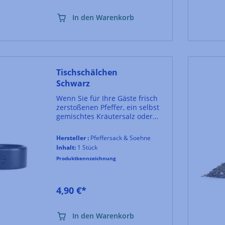
Bruschetta Gewürz kurz vor
Verwendung im Mörser oder
In den Warenkorb
mit den Händen zerrieben
werden.
Tischschälchen
Schwarz
Wenn Sie für Ihre Gäste frisch
zerstoßenen Pfeffer, ein selbst
gemischtes Kräutersalz oder
ihre eigene Gewürzmischung
zum Nachwürzen auf den
Hersteller :
Pfeffersack & Soehne
Tisch bringen möchten, sieht
Inhalt:
1 Stück
das in unseren kleinen
Produktkennzeichnung
Servierschälchen am
allerhübschesten aus! Die
Schälchen aus Steinzeug
werden im Westerwald in
4,90 €*
beinahe 20 Arbeitsschritten
überwiegend von Hand
hergestellt und sind mit
In den Warenkorb
lebensmittelechter