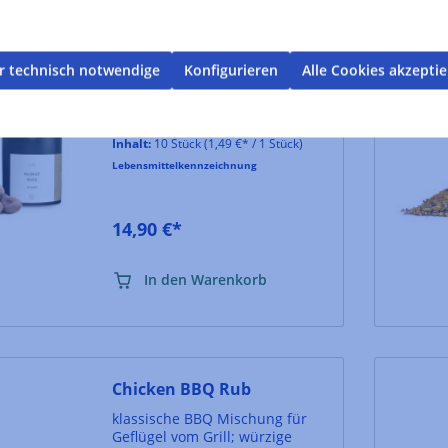
Muskatnuss
Erstklassige, ganze
Muskatnüsse von den
r technisch notwendige
Konfigurieren
Alle Cookies akzepti
Gewürzexperten Pfeffersack &
Söhne. Verpackt in einer
Keramikdose aus
Hersteller :
Pfeffersack & Soehne
Westerwälder Steinzeug, mit
Inhalt:
10 Stück
(1,49 €* / 1 Stück)
Korkdeckel.
Lebensmittelkennzeichnung
14,90 €*
In den Warenkorb
Chicken BBQ Rub
klassische BBQ Mischung für
Geflügel vom Grill; würzige