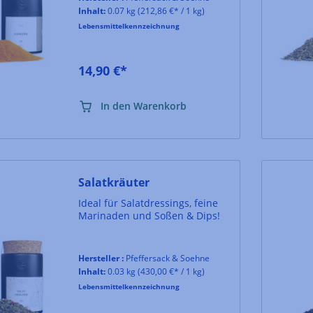
Mischung. Mit ihrem erdig-
Inhalt:
0.07 kg
(212,86 €* / 1 kg)
pfeffrigen Aroma verfeinert sie
Lebensmittelkennzeichnung
Eintöpfe, Suppen und vor
allem Currys und verleiht den
Gerichten eine einzigartig
intensive Farbe.
14,90 €*
In den Warenkorb
Salatkräuter
Ideal für Salatdressings, feine
Marinaden und Soßen & Dips!
Hersteller :
Pfeffersack & Soehne
Inhalt:
0.03 kg
(430,00 €* / 1 kg)
Lebensmittelkennzeichnung