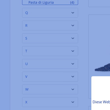
Pasta di Liguria
(4)
Pasta Mancini
(5)
Q
Pasta Martelli
(4)
R
Pasticceria Eugenia
(2)
Pasticceria Marabissi
(3)
S
Pasticceria Rippa
(1)
T
Pasticceria Veniani
(1)
Pasticcerie Sinatti
(4)
U
Pastificio Faella
(12)
V
Pastiglie Leone
(1)
Pezziol
(1)
W
Pfeffersack & Soehne
(27)
Diese Web
X
Plantation
(2)