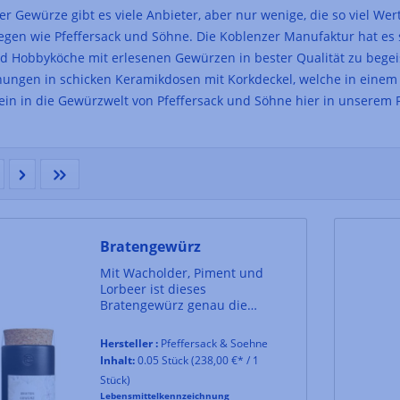
er Gewürze gibt es viele Anbieter, aber nur wenige, die so viel Wert
egen wie Pfeffersack und Söhne. Die Koblenzer Manufaktur hat es 
 Hobbyköche mit erlesenen Gewürzen in bester Qualität zu begei
ngen in schicken Keramikdosen mit Korkdeckel, welche in einem 
ein in die Gewürzwelt von Pfeffersack und Söhne hier in unserem 
Bratengewürz
Mit Wacholder, Piment und
Lorbeer ist dieses
Bratengewürz genau die
richtige Mischung aus
klassischen und ausgefallenen
Hersteller :
Pfeffersack & Soehne
Zutaten – für den perfekten
Inhalt:
0.05 Stück
(238,00 €* / 1
Bratengenuss!
Stück)
Lebensmittelkennzeichnung