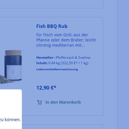
Fish BBQ Rub
für Fisch vom Grill, aus der
Pfanne oder dem Bräter; leicht
zitronig mediterran mit
schöner Kräuternote
Hersteller :
Pfeffersack & Soehne
Inhalt:
0.04 kg
(322,50 €* / 1 kg)
Lebensmittelkennzeichnung
12,90 €*
In den Warenkorb
zu können.