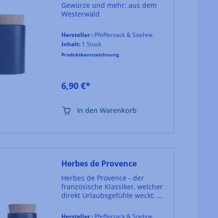
Gewürze und mehr; aus dem
Westerwald
Hersteller :
Pfeffersack & Soehne
Inhalt:
1 Stück
Produktkennzeichnung
6,90 €*
In den Warenkorb
Herbes de Provence
Herbes de Provence - der
französische Klassiker, welcher
direkt Urlaubsgefühle weckt.
Die Kräuter der Provence-
Mischung hat viele
Hersteller :
Pfeffersack & Soehne