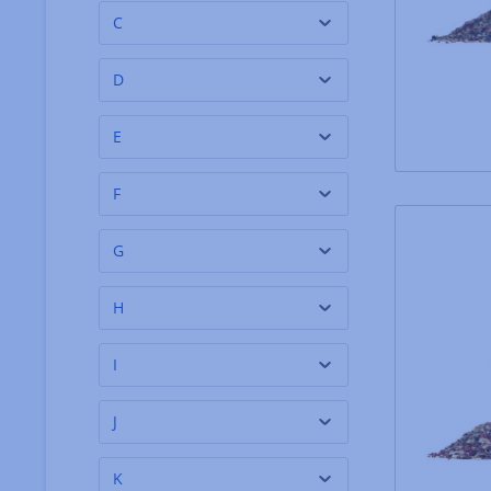
C
D
E
F
G
H
I
J
K