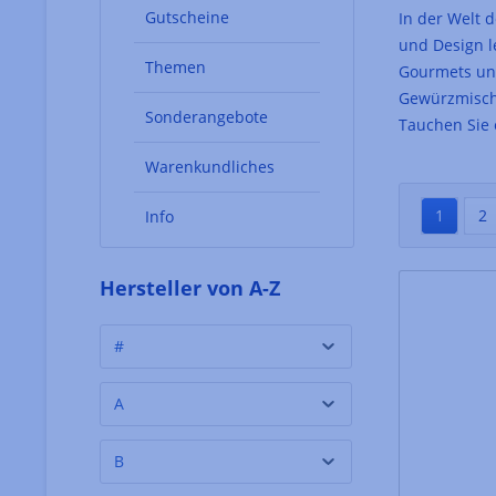
Gutscheine
In der Welt d
und Design l
Themen
Gourmets und
Gewürzmischu
Sonderangebote
Tauchen Sie 
Warenkundliches
1
2
Info
Hersteller von A-Z
#
A
B