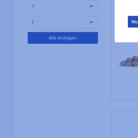
Plantin Trüffel
(4)
Y
Poggio Antico
(1)
Nu
Z
Pralina
(1)
Alle Anzeigen