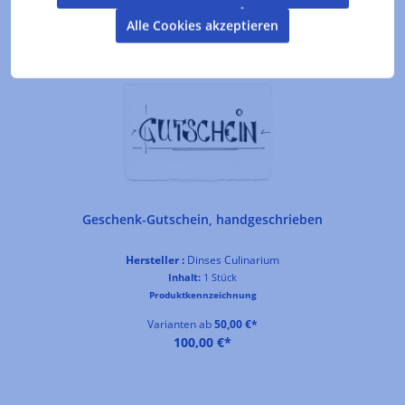
Alle Cookies akzeptieren
Produktgalerie überspringen
Kunden kauften auch
Geschenk-Gutschein, handgeschrieben
Hersteller :
Dinses Culinarium
Inhalt:
1 Stück
Produktkennzeichnung
Varianten ab
50,00 €*
100,00 €*