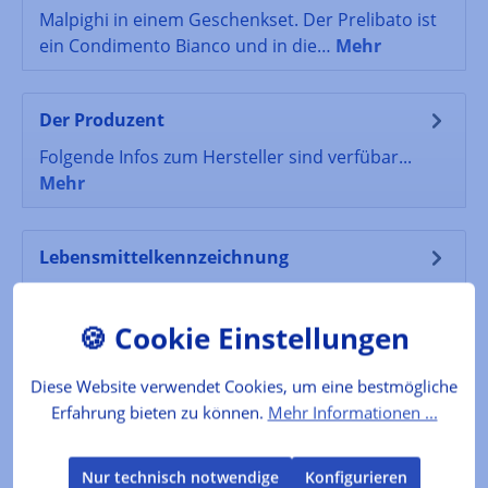
Malpighi in einem Geschenkset. Der Prelibato ist
ein Condimento Bianco und in die…
Mehr
Der Produzent
Folgende Infos zum Hersteller sind verfübar...
Mehr
Lebensmittelkennzeichnung
Prelibato Zutaten: gekochter Traubenmost,
enthält SULFITELagertemperatur: bis max.
25°C.Aufbewahrung: Vor Licht und Wärme sc…
Mehr
Diese Website verwendet Cookies, um eine bestmögliche
Erfahrung bieten zu können.
Mehr Informationen ...
Bewertungen
Nur technisch notwendige
Konfigurieren