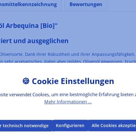
nsmittelkennzeichnung
Bewertungen
l Arbequina [Bio]"
ciert und ausgeglichen
e Olivensorte. Dank ihrer Robustheit und ihrer Anpassungsfähigkeit
in sehr aromatisches, dabei aber mildes, Olivenöl gewonnen. Frucht
, einem spanischen Familienbetrieb. Wir haben Martha und ihren
ass wir direkt für die kommende Erntekampagne alle von ihnen prod
site verwendet Cookies, um eine bestmögliche Erfahrung bieten 
as ausschließlich die Oliven der eigenen Plantagen verarbeitet. D
Mehr Informationen ...
grünes Bouquet, Noten von Banane, Artischocke und Grüner Mandel. 
r technisch notwendige
Konfigurieren
Alle Cookies akzepti