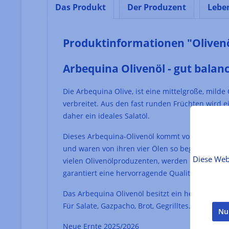
Das Produkt
Der Produzent
Lebe
Produktinformationen "Olivenö
Arbequina Olivenöl - gut balan
Die Arbequina Olive, ist eine mittelgroße, mild
verbreitet. Aus den fast runden Früchten wird e
daher ein ideales Salatöl.
Dieses Arbequina-Olivenöl kommt von Deortegas
und waren von ihren vier Ölen so begeistert, d
Diese Web
vielen Olivenölproduzenten, werden bei Deorteg
garantiert eine hervorragende Qualität.
Das Arbequina Olivenöl besitzt ein herrliches 
Für Salate, Gazpacho, Brot, Gegrilltes.
Nu
Neue Ernte 2025/2026