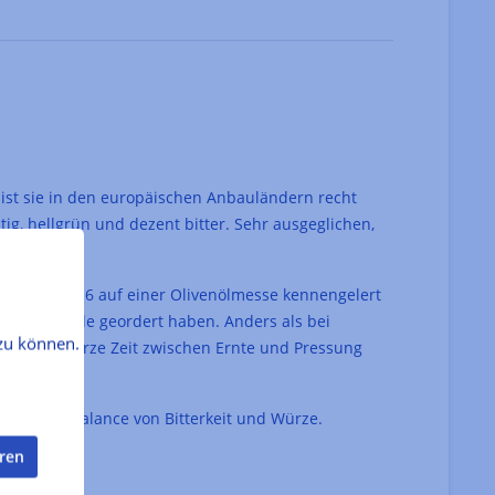
, ist sie in den europäischen Anbauländern recht
ig, hellgrün und dezent bitter. Sehr ausgeglichen,
 Bruder 2016 auf einer Olivenölmesse kennengelert
uzierten Öle geordert haben. Anders als bei
zu können.
ie extrem kurze Zeit zwischen Ernte und Pressung
Perfekte Balance von Bitterkeit und Würze.
eren