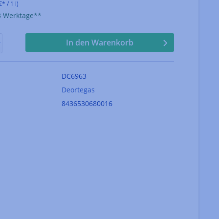
* / 1 l)
-3 Werktage**
In den Warenkorb
DC6963
Deortegas
8436530680016