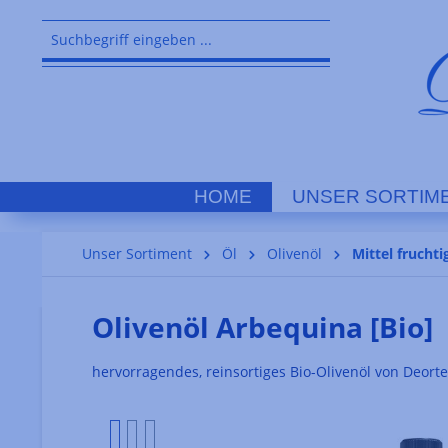
springen
Zur Hauptnavigation springen
HOME
UNSER SORTIM
Unser Sortiment
Öl
Olivenöl
Mittel fruchti
Olivenöl Arbequina [Bio]
hervorragendes, reinsortiges Bio-Olivenöl von Deorte