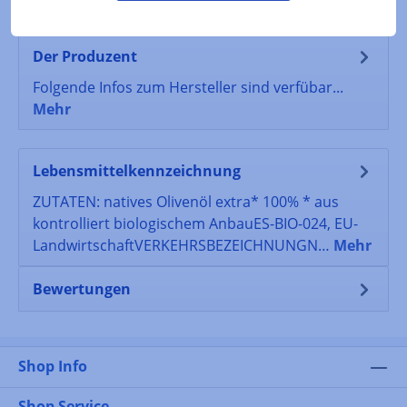
Der Produzent
Folgende Infos zum Hersteller sind verfübar...
Mehr
Lebensmittelkennzeichnung
ZUTATEN: natives Olivenöl extra* 100% * aus
kontrolliert biologischem AnbauES-BIO-024, EU-
LandwirtschaftVERKEHRSBEZEICHNUNGN…
Mehr
Bewertungen
Shop Info
Shop Service