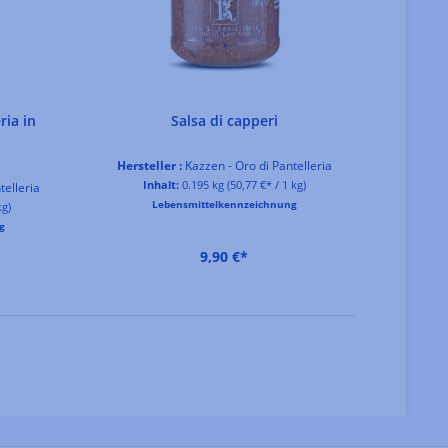
Herstel
ria in
Salsa di capperi
In
Hersteller :
Kazzen - Oro di Pantelleria
Inhalt:
0.195 kg
(50,77 €* / 1 kg)
telleria
Lebensmittelkennzeichnung
kg)
g
9,90 €*