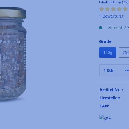
Inhalt:
0.15 kg
(79,
Durchschnittli
1 Bewertung
Lieferzeit 2
auswähl
Größe
150g
25
Artikel-Nr. :
Hersteller:
EAN: