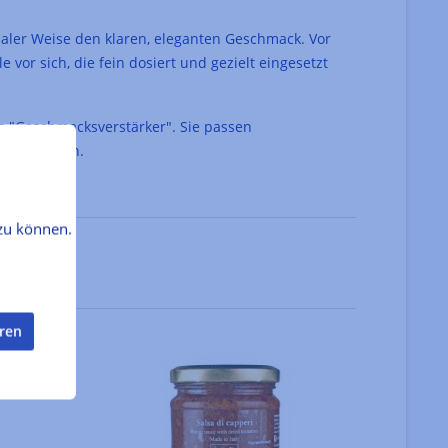
imaler Weise den klaren, eleganten Geschmack. Vor
or sich, die fein dosiert und gezielt eingesetzt
als "Geschmacksverstärker". Sie passen
nicht fehlen.
zu können.
eren