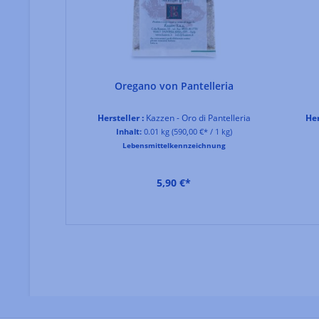
-Trauben
Oregano von Pantelleria
Pantelleria
Hersteller :
Kazzen - Oro di Pantelleria
Her
/ 1 kg)
Inhalt:
0.01 kg
(590,00 €* / 1 kg)
hnung
Lebensmittelkennzeichnung
5,90 €*