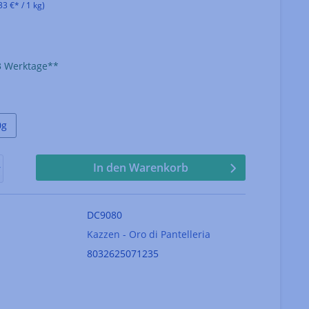
33 €* / 1 kg)
che Bewertung von 5 von 5 Sternen
-3 Werktage**
en
0g
In den Warenkorb
DC9080
Kazzen - Oro di Pantelleria
8032625071235