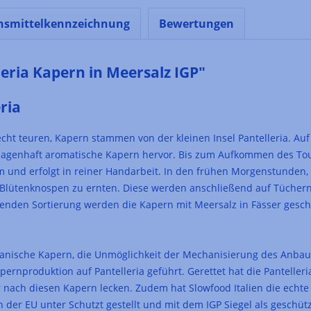
nsmittelkennzeichnung
Bewertungen
eria Kapern in Meersalz IGP"
ria
cht teuren, Kapern stammen von der kleinen Insel Pantelleria. Au
sagenhaft aromatische Kapern hervor. Bis zum Aufkommen des Tou
am und erfolgt in reiner Handarbeit. In den frühen Morgenstunden,
 Blütenknospen zu ernten. Diese werden anschließend auf Tücher
nden Sortierung werden die Kapern mit Meersalz in Fässer geschi
anische Kapern, die Unmöglichkeit der Mechanisierung des Anba
ernproduktion auf Pantelleria geführt. Gerettet hat die Pantelleri
r nach diesen Kapern lecken. Zudem hat Slowfood Italien die echte
der EU unter Schutzt gestellt und mit dem IGP Siegel als geschü