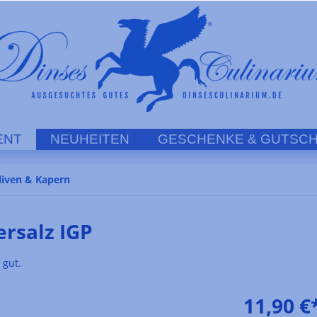
ENT
NEUHEITEN
GESCHENKE & GUTSCH
liven & Kapern
ersalz IGP
 gut.
11,90 €