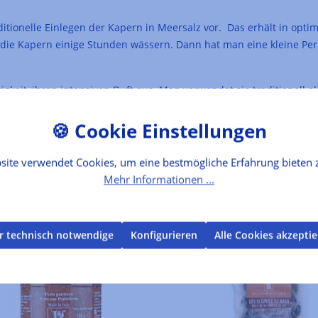
ditionelle Einlegen der Kapern in Meersalz vor. Das erhält in opt
e Kapern einige Stunden wässern. Dann hat man eine kleine Perle v
igkeit, ihren intensiven Duft aus. Man verwendet sie traditionell 
Fischgerichten und dürfen natürlich in der klassischen Caponata 
site verwendet Cookies, um eine bestmögliche Erfahrung bieten 
Mehr Informationen ...
r technisch notwendige
Konfigurieren
Alle Cookies akzepti