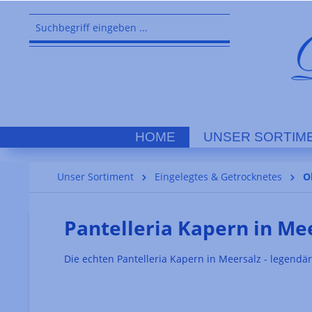
springen
Zur Hauptnavigation springen
HOME
UNSER SORTIM
Unser Sortiment
Eingelegtes & Getrocknetes
O
Pantelleria Kapern in Me
Die echten Pantelleria Kapern in Meersalz - legendär