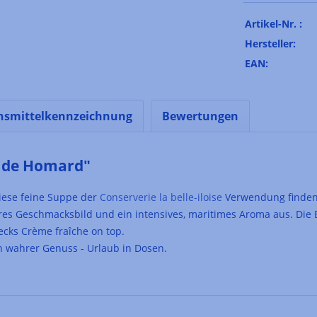
Artikel-Nr. :
Hersteller:
EAN:
nsmittelkennzeichnung
Bewertungen
e de Homard"
iese feine Suppe der
Conserverie la belle-iloise
Verwendung finden
res Geschmacksbild und ein intensives, maritimes Aroma aus. Die B
ecks Crème fraîche on top.
in wahrer Genuss - Urlaub in Dosen.