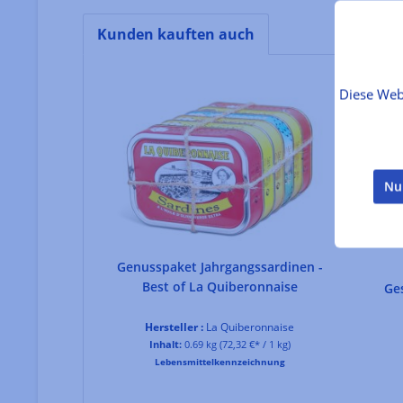
Kunden kauften auch
Produktgalerie überspringen
Diese Web
Nu
Genusspaket Jahrgangssardinen -
Best of La Quiberonnaise
Ges
Hersteller :
La Quiberonnaise
Inhalt:
0.69 kg
(72,32 €* / 1 kg)
Lebensmittelkennzeichnung