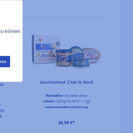
zu können.
eren
Geschenkset C'est le Nord
en
Hersteller :
la belle-iloise
Inhalt:
0.35 kg
(76,86 €* / 1 kg)
e
Lebensmittelkennzeichnung
kg)
g
26,90 €*