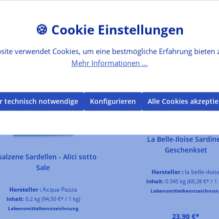
site verwendet Cookies, um eine bestmögliche Erfahrung bieten 
Mehr Informationen ...
r technisch notwendige
Konfigurieren
Alle Cookies akzepti
La Belle-Iloise Sardin
Geschenkset
alzene Sardellen - Alici sotto
Sale
Hersteller :
la belle-ilois
Inhalt:
0.345 kg
(69,28 €* / 1 
Hersteller :
Acqua Pazza
Lebensmittelkennzeichnun
Inhalt:
0.2 kg
(94,50 €* / 1 kg)
Lebensmittelkennzeichnung
23,90 €*