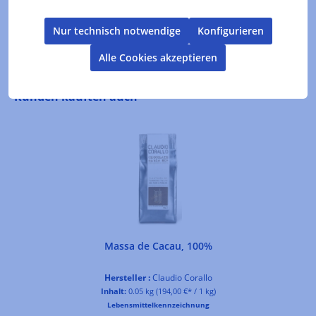
Nur technisch notwendige
Konfigurieren
Bewertungen
Alle Cookies akzeptieren
Produktgalerie überspringen
Kunden kauften auch
Massa de Cacau, 100%
Hersteller :
Claudio Corallo
Inhalt:
0.05 kg
(194,00 €* / 1 kg)
Lebensmittelkennzeichnung