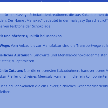
 BAR‑Schokolade aus Madagaskar
t für erstklassige Schokoladenkreationen, die aus Kakaobohnen
rden. Der Name „Menakao“ bedeutet in der malagasy‑Sprache „rot“
nsiven Farbtöne der Schokolade.
it und höchste Qualität bei Menakao
 Wege:
Vom Anbau bis zur Manufaktur sind die Transportwege so k
ierlicher Austausch:
Landwirte und Menakao‑Schokoladenmeister 
 stetig zu optimieren.
hlte Zutaten:
Nur die erlesensten Kakaobohnen, handverlesene V
kar‑Pfeffer und reines Meersalz kommen in die fein komponierte
 ist sind Schokoladen die ein unvergleichliches Geschmackserlebni
leiben.