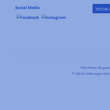
Montanini
(2)
Social Media
Vertrag 
Montecarrubo Wine
(2)
Moriondo
(1)
Morita Shoyu
(4)
Moutarderie Pommery
(1)
Mullineux & Leeu Family
(1)
Wines
muma
(1)
*Alle Preise inkl. ges
Murray River Salt
(1)
** Gilt für Lieferungen nac