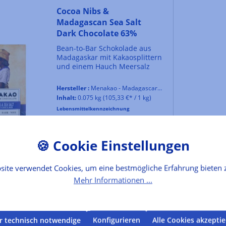
Cocoa Nibs &
Madagascan Sea Salt
Dark Chocolate 63%
Bean-to-Bar Schokolade aus
Madagaskar mit Kakaosplittern
und einem Hauch Meersalz
Hersteller :
Menakao - Madagascar Chocolate
Inhalt:
0.075 kg
(105,33 €* / 1 kg)
Lebensmittelkennzeichnung
7,90 €*
In den Warenkorb
site verwendet Cookies, um eine bestmögliche Erfahrung bieten 
Mehr Informationen ...
r technisch notwendige
Konfigurieren
Alle Cookies akzepti