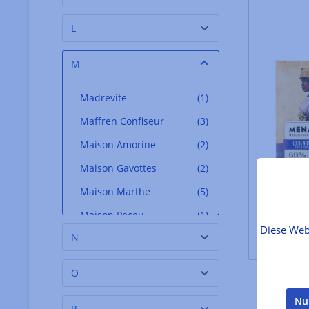
L
M
Madrevite
(1)
Maffren Confiseur
(3)
Maison Amorine
(2)
Maison Gavottes
(2)
Maison Marthe
(5)
Maison Pecou
(1)
Diese Web
N
Maison Roucadil
(4)
Majani
(7)
O
Maldon Salt
(1)
Nu
P
Mandrile Melis
(2)