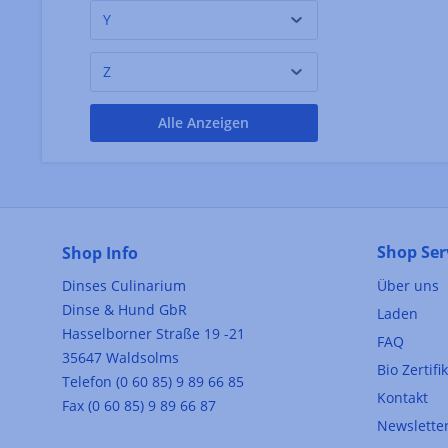
Y
Martin-Pouret
(6)
Marunaka Shoyu
(1)
Z
Masuzuka Miso
(1)
Alle Anzeigen
Mata
(1)
Melanie Grabner,
(1)
Christine Weidenweber
Menakao - Madagascar
(5)
Chocolate
Shop Ser
Shop Info
Mercedes Lauenstein,
(2)
Dinses Culinarium
Über uns
Juri Gottschall
Dinse & Hund GbR
Laden
Mic´s Chilli
(7)
Hasselborner Straße 19 -21
FAQ
35647 Waldsolms
Mieli Thun
(2)
Bio Zertifi
Telefon (0 60 85) 9 89 66 85
Kontakt
Mikra Thira
(1)
Fax (0 60 85) 9 89 66 87
Newslette
Mombasa Club
(1)