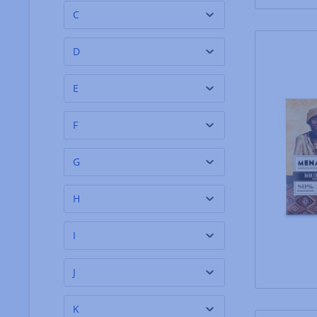
C
D
E
F
G
H
I
J
K