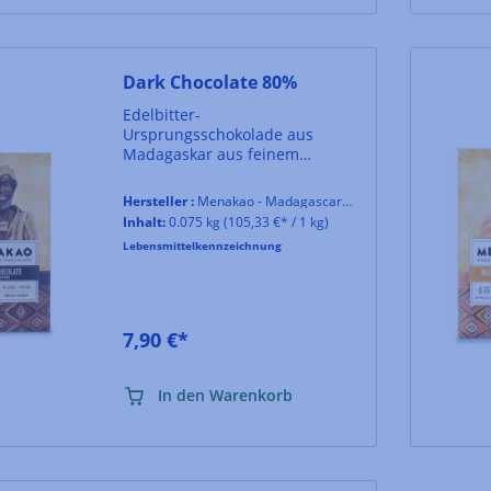
Dark Chocolate 80%
Edelbitter-
Ursprungsschokolade aus
Madagaskar aus feinem
Trinitariokakao. Erdig, milde
Röstnoten
Hersteller :
Menakao - Madagascar Chocolate
Inhalt:
0.075 kg
(105,33 €* / 1 kg)
Lebensmittelkennzeichnung
7,90 €*
In den Warenkorb