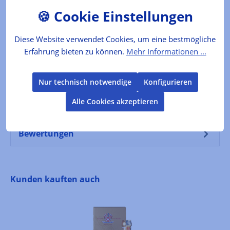
sonnenverwöhnten Apulien kommt die…
Mehr
Diese Website verwendet Cookies, um eine bestmögliche
Lebensmittelkennzeichnung
Erfahrung bieten zu können.
Mehr Informationen ...
ZUTATENnatives Olivenöl extra 100%
VERKEHRSBEZEICHNUNGNatives Olivenöl extra
Nur technisch notwendige
Konfigurieren
LAGERTEMPERATUR8 - 24 °C
AUFBEWAHRUNGTrocken un…
Mehr
Alle Cookies akzeptieren
Bewertungen
Produktgalerie überspringen
Kunden kauften auch