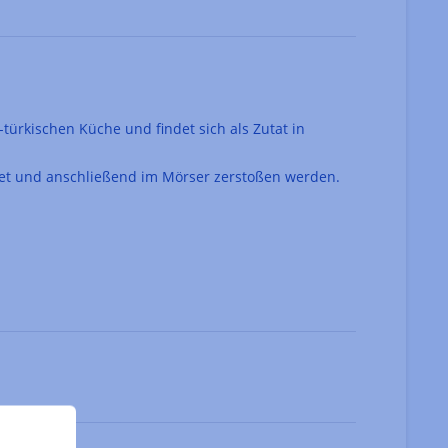
ürkischen Küche und findet sich als Zutat in
tet und anschließend im Mörser zerstoßen werden.