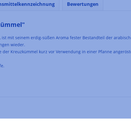
nsmittelkennzeichnung
Bewertungen
zkümmel"
t mit seinem erdig-süßen Aroma fester Bestandteil der arabisch-t
ngen wieder.
llte der Kreuzkümmel kurz vor Verwendung in einer Pfanne angerös
fe.