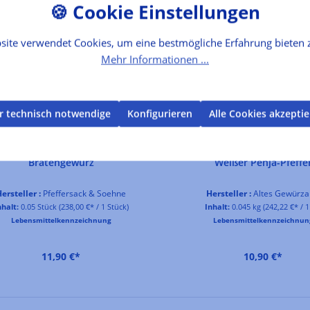
site verwendet Cookies, um eine bestmögliche Erfahrung bieten 
Mehr Informationen ...
r technisch notwendige
Konfigurieren
Alle Cookies akzepti
Weißer Penja-Pfeffe
Bratengewürz
Hersteller :
Altes Gewürz
ersteller :
Pfeffersack & Soehne
Inhalt:
0.045 kg
(242,22 €* / 1
nhalt:
0.05 Stück
(238,00 €* / 1 Stück)
Lebensmittelkennzeichnun
Lebensmittelkennzeichnung
10,90 €*
11,90 €*