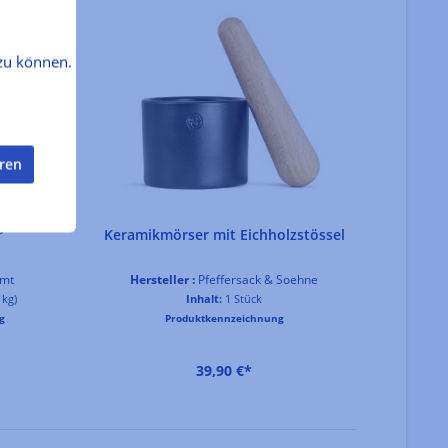
zu können.
eren
r
Keramikmörser mit Eichholzstössel
Orie
amt
Hersteller :
Pfeffersack & Soehne
 kg)
Inhalt:
1 Stück
He
g
Produktkennzeichnung
In
39,90 €*