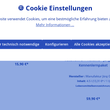
site verwendet Cookies, um eine bestmögliche Erfahrung bieten 
Mehr Informationen ...
rtufini dolci misti, 20er-Etui
eller :
Antica Torroneria Piemontese
r technisch notwendige
Konfigurieren
Alle Cookies akzepti
Inhalt:
0.14 kg
(113,57 €* / 1 kg)
Lebensmittelkennzeichnung
Alkoholfrei Prickelnd - Jör
15,90 €*
Kennenlernpaket
Hersteller :
Manufaktur Jörg 
Inhalt:
4.5 l
(13,31 €* / 1 l)
Lebensmittelkennzeichnun
59,90 €*