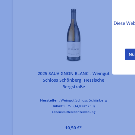
Diese Web
Ta
Herst
Nu
2025 SAUVIGNON BLANC - Weingut
Schloss Schönberg, Hessische
Bergstraße
Hersteller :
Weingut Schloss Schönberg
Inhalt:
0.75 l
(14,00 €* / 1 l)
Lebensmittelkennzeichnung
10,50 €*