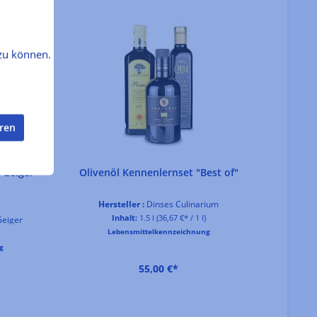
zu können.
eren
g Geiger
Olivenöl Kennenlernset "Best of"
Hersteller :
Dinses Culinarium
Inhalt:
1.5 l
(36,67 €* / 1 l)
Geiger
Lebensmittelkennzeichnung
g
55,00 €*