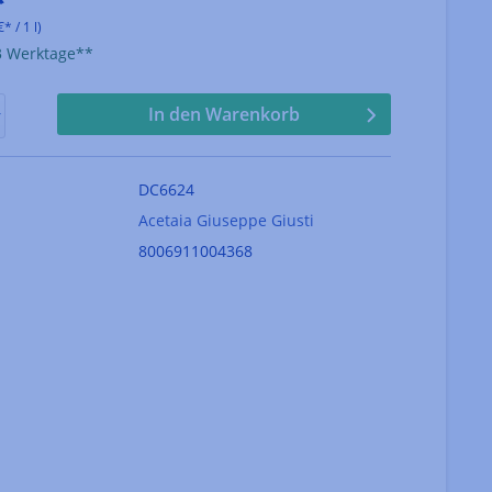
*
* / 1 l)
-3 Werktage**
In den Warenkorb
DC6624
Acetaia Giuseppe Giusti
8006911004368