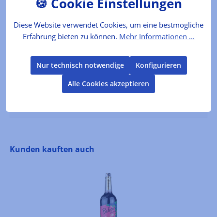
Lebensmittelkennzeichnung
Diese Website verwendet Cookies, um eine bestmögliche
Erfahrung bieten zu können.
Mehr Informationen ...
VERKEHRSBEZEICHNUNGHefekuchen mit
Pistaziencremefüllung und
Bitterschokoladenummantellung
Nur technisch notwendige
Konfigurieren
ZUTATENWEIZENmehl (GLUTEN), PISTAZ…
Mehr
Alle Cookies akzeptieren
Bewertungen
Produktgalerie überspringen
Kunden kauften auch