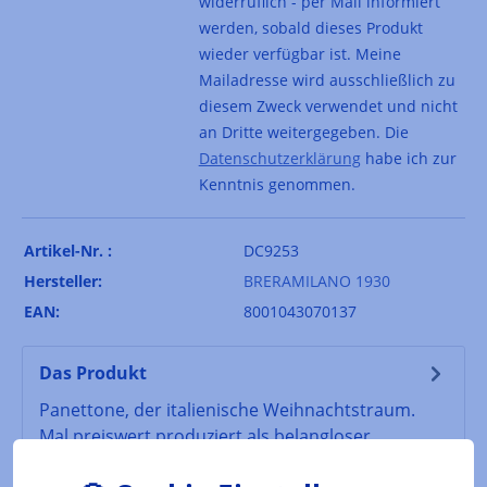
widerruflich - per Mail informiert
werden, sobald dieses Produkt
wieder verfügbar ist. Meine
Mailadresse wird ausschließlich zu
diesem Zweck verwendet und nicht
an Dritte weitergegeben. Die
Datenschutzerklärung
habe ich zur
Kenntnis genommen.
Artikel-Nr. :
DC9253
Hersteller:
BRERAMILANO 1930
EAN:
8001043070137
Das Produkt
Panettone, der italienische Weihnachtstraum.
Mal preiswert produziert als belangloser
Weihnachtskuchen, mal opulent und sage…
Mehr