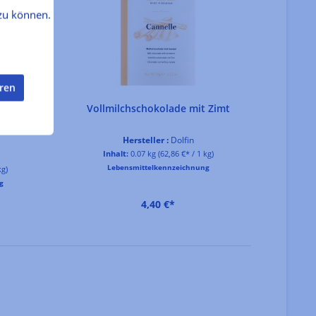
zu können.
eren
aramell
Vollmilchschokolade mit Zimt
Vollmi
er
Hersteller :
Dolfin
Inhalt:
0.07 kg
(62,86 €* / 1 kg)
Lebensmittelkennzeichnung
kg)
In
g
4,40 €*