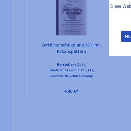
Diese Web
Nu
it Orange
Zartbitterschokolade 70% mit
m
Kakaosplittern
rgániko
Hersteller :
Dolfin
/ 1 kg)
Inhalt:
0.07 kg
(62,86 €* / 1 kg)
hnung
Lebensmittelkennzeichnung
4,40 €*