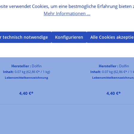
site verwendet Cookies, um eine bestmögliche Erfahrung bieten 
Mehr Informationen ...
r technisch notwendige
Konfigurieren
Alle Cookies akzepti
Zartbitterschokolade mit
Vollmilchschokolade mit K
kandierten Orangen
und gesalzener Butt
Hersteller :
Dolfin
Hersteller :
Dolfin
Inhalt:
0.07 kg
(62,86 €* / 1 kg)
Inhalt:
0.07 kg
(62,86 €* / 1 
Lebensmittelkennzeichnung
Lebensmittelkennzeichnun
4,40 €*
4,40 €*