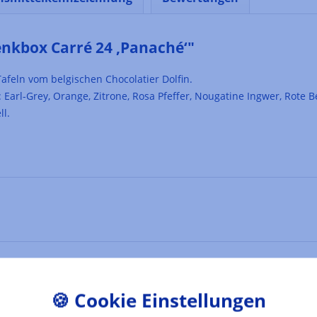
nkbox Carré 24 ,Panaché‘"
afeln vom belgischen Chocolatier Dolfin.
: Earl-Grey, Orange, Zitrone, Rosa Pfeffer, Nougatine Ingwer, Rote
l.