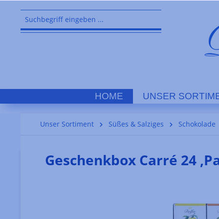
springen
Zur Hauptnavigation springen
HOME
UNSER SORTIM
Unser Sortiment
Süßes & Salziges
Schokolade
Geschenkbox Carré 24 ,P