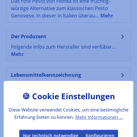
Das rote Pesto von Filotea ist eine fruchtig-
würzige Alternative zum klassischen Pesto
Genovese. In dieser in Italien überau…
Mehr
Der Produzent
Folgende Infos zum Hersteller sind verfübar...
Mehr
Lebensmittelkennzeichnung
Verkehrsbezeichnung: Rotes Pesto Zutaten:
Getrocknete Tomaten 36%, Olivenöl,
Sonnenblumenöl, Genueser Basilikum DOP 10%,
Bam…
Mehr
Diese Website verwendet Cookies, um eine bestmögliche
Erfahrung bieten zu können.
Mehr Informationen ...
Bewertungen
Nur technisch notwendige
Konfigurieren