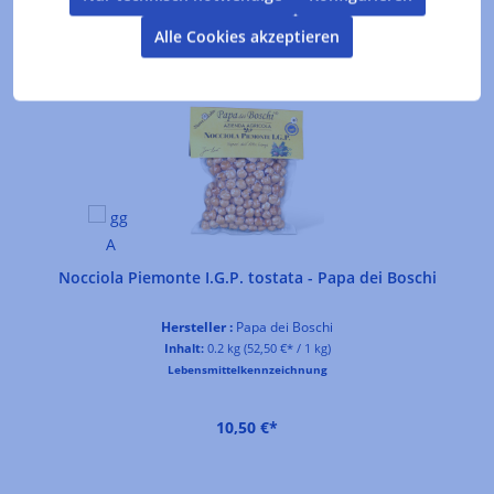
Alle Cookies akzeptieren
Produktgalerie überspringen
Kunden kauften auch
Nocciola Piemonte I.G.P. tostata - Papa dei Boschi
Hersteller :
Papa dei Boschi
Inhalt:
0.2 kg
(52,50 €* / 1 kg)
Lebensmittelkennzeichnung
10,50 €*