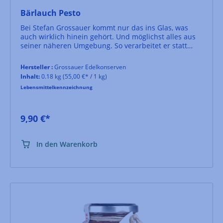
Bärlauch Pesto
Bei Stefan Grossauer kommt nur das ins Glas, was
auch wirklich hinein gehört. Und möglichst alles aus
seiner näheren Umgebung. So verarbeitet er statt
Parmesan den österreichischen Grana Moravia Käse
und für dieses frühlingshafte Pesto frischen
Hersteller :
Grossauer Edelkonserven
Kamptaler Bärlauch. Dazu Olivenöl, Walnüsse und
Inhalt:
0.18 kg
(55,00 €* / 1 kg)
etwas Salz. Fertig! Ein sehr leckeres, authentisches
Lebensmittelkennzeichnung
Pesto...nicht nur zu Pasta. Auch als Brotaufstrich oder
auf Fleisch wunderbar.
9,90 €*
In den Warenkorb