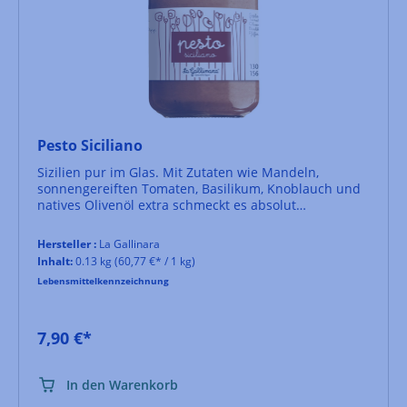
Pesto Siciliano
Sizilien pur im Glas. Mit Zutaten wie Mandeln,
sonnengereiften Tomaten, Basilikum, Knoblauch und
natives Olivenöl extra schmeckt es absolut
authentisch. Zu Pasta, gegrilltem Fisch und Fleisch
und als Bruschetta-Aufstrich geeignet.
Hersteller :
La Gallinara
Inhalt:
0.13 kg
(60,77 €* / 1 kg)
Lebensmittelkennzeichnung
7,90 €*
In den Warenkorb