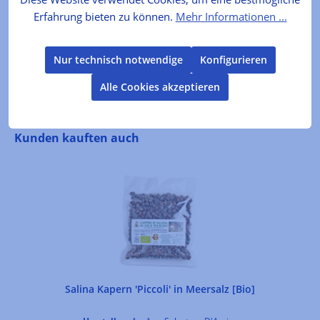
Hartweizengrieß Zutaten: HartWEIZENgrieß
Erfahrung bieten zu können.
Mehr Informationen ...
(GLUTEN), WasserKann Spuren von Senf und Soja
ent…
Mehr
Nur technisch notwendige
Konfigurieren
Bewertungen
Alle Cookies akzeptieren
Produktgalerie überspringen
Kunden kauften auch
Salina Kapern 'Piccoli' in Meersalz [Bio]