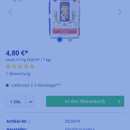
4,80 €*
Inhalt:
0.5 kg
(9,60 €* / 1 kg)
Durchschnittliche Bewertung von 5 von 5 Sternen
1 Bewertung
Lieferzeit 2-3 Werktage**
In den Warenkorb
Artikel-Nr. :
DC5019
Hersteller:
Pastificio Faella