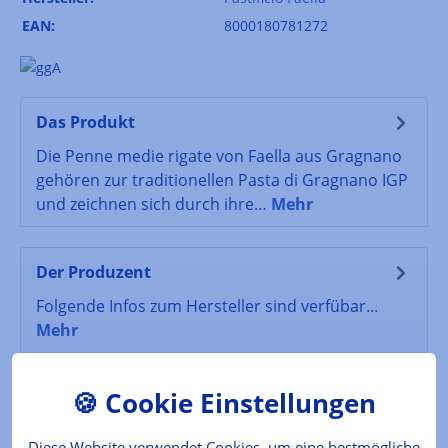
EAN:
8000180781272
Das Produkt
Die Penne medie rigate von Faella aus Gragnano
gehören zur traditionellen Pasta di Gragnano IGP
und zeichnen sich durch ihre…
Mehr
Der Produzent
Folgende Infos zum Hersteller sind verfübar...
Mehr
Lebensmittelkennzeichnung
Handelsbezeichnung: Teigwaren aus
Diese Website verwendet Cookies, um eine bestmögliche