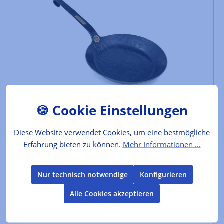
Bratpfanne handgeschmiedet, 20 cm
aus einem Stück freiform-warmgeschmiedet, in dieser
Qualität eine Rarität, verfügbar in drei Größen
Diese Website verwendet Cookies, um eine bestmögliche
Erfahrung bieten zu können.
Mehr Informationen ...
Hersteller :
Albert Turk
Inhalt:
1 Stück
Nur technisch notwendige
Konfigurieren
Produktkennzeichnung
Alle Cookies akzeptieren
62,00 €*