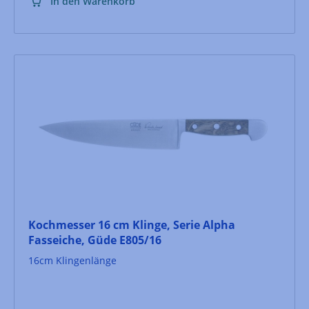
Holz bei zu langem Kontakt mit Wasser leidet.Die
In den Warenkorb
Serie "Alpha Olive" verbindet die hohen
Qualitätsmaßstäbe handwerklich gefertigter Messer,
mit den Anforderungen des Küchenalltags.Dieses
Messer ist aufgrund seiner schmalen, 26cm langen
Klinge ideal zum Schneiden von Schinken und zum
Filetieren von Fleisch und Fisch geeignet.
Kochmesser 16 cm Klinge, Serie Alpha
Fasseiche, Güde E805/16
16cm Klingenlänge