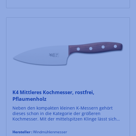
K4 Mittleres Kochmesser, rostfrei,
Pflaumenholz
Neben den kompakten kleinen K-Messern gehört
dieses schon in die Kategorie der größeren
Kochmesser. Mit der mittelspitzen Klinge lässt sich
z.B. auch Fisch filieren.Der elegant geformte Griff aus
edlem Pflaumenholz liegt sehr gut in der Hand.
Hersteller :
Windmühlenmesser
Geliefert wird das Windmühlenmesser K4 in einem