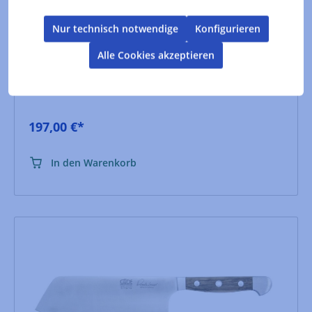
Schnitteigenschaften für Fleisch und Gemüse
Nur technisch notwendige
Konfigurieren
Hersteller :
Güde Messer
Alle Cookies akzeptieren
Inhalt:
1 Stück
Produktkennzeichnung
197,00 €*
In den Warenkorb