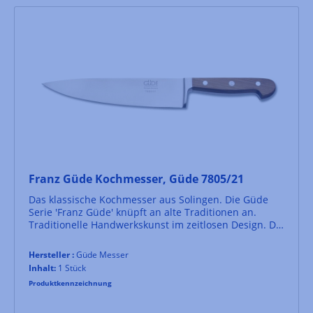
Franz Güde Kochmesser, Güde 7805/21
Das klassische Kochmesser aus Solingen. Die Güde
Serie 'Franz Güde' knüpft an alte Traditionen an.
Traditionelle Handwerkskunst im zeitlosen Design. Die
Küchenmesser dieser Serie besitzen eine Klinge aus
hochwertigem, rostfreien Chrom-Molybdän-
Hersteller :
Güde Messer
Vanadium-Stahl, einen Griff aus gebeiztem
Inhalt:
1 Stück
Pflaumenholz und Aluminiumnieten.
Produktkennzeichnung