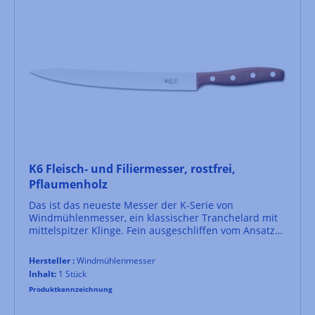
K6 Fleisch- und Filiermesser, rostfrei,
Pflaumenholz
Das ist das neueste Messer der K-Serie von
Windmühlenmesser, ein klassischer Tranchelard mit
mittelspitzer Klinge. Fein ausgeschliffen vom Ansatz
bis zur Spitze eignet es sich sehr gut zum Filieren von
Feisch, zum Schneiden von Schinken und weiteren
Hersteller :
Windmühlenmesser
Schneidarbeiten. Als ein gutes Küchenmesser
Inhalt:
1 Stück
schneidet es selbstverständlich Gemüse, Pilze und
Produktkennzeichnung
feine Kräuter. Eine weiche Schneidunterlage zur
Schonung der Schärfe ist bei diesem Messer