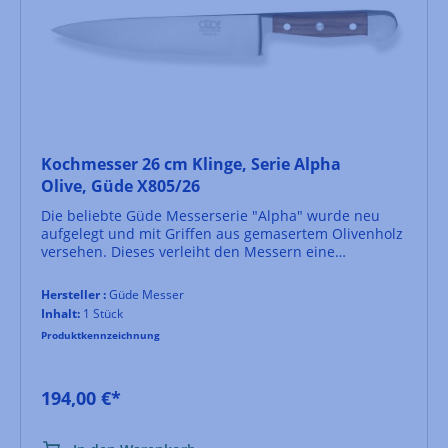
Kochmesser 26 cm Klinge, Serie Alpha
Olive, Güde X805/26
Die beliebte Güde Messerserie "Alpha" wurde neu
aufgelegt und mit Griffen aus gemasertem Olivenholz
versehen. Dieses verleiht den Messern eine
besonders ansprechende Optik und ist aufgrund
seiner hohen Härte auch sehr widerstandsfähig.'Die
Hersteller :
Güde Messer
Messer aus der Serie "Alpha Olive" besitzen eine
Inhalt:
1 Stück
Klinge aus Chrom-Vanadium-Molybdän-Stahl. Der
Produktkennzeichnung
Stahl ist rostfrei, handgeschärft und durch das Härten
im Eisbad besonders hart.Der optimal ausbalancierte
und feinpolierte Griff dieses großen Güde
Kochmessers wird aus Olivenholz gefertigt, welches
194,00 €*
eine sehr schöne Maserung aufweist. Allerdings
dürfen die Messer NICHT in die Spülmaschine, da das