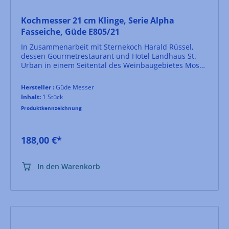
Kochmesser 21 cm Klinge, Serie Alpha
Fasseiche, Güde E805/21
In Zusammenarbeit mit Sternekoch Harald Rüssel,
dessen Gourmetrestaurant und Hotel Landhaus St.
Urban in einem Seitental des Weinbaugebietes Mosel-
Saar-Ruwer liegt, hat Güde diese Serie – nicht nur –
für Weinliebhaber und Kochbegeisterte geschaffen.
Hersteller :
Güde Messer
Aus einem Stück handgeschmiedete Klinge aus
Inhalt:
1 Stück
Chrom-Vanadium-Molybdän Messerstahl.
Produktkennzeichnung
Weiterverarbeitung in über 40 manuellen
Arbeitsgängen. Die Griffschalen bestehen aus dem
Eichenholz über 80 Jahre alter Weinfässer, welches
durch die lange Reife nahezu unverwüstlich
188,00 €*
geworden ist. Die Klinge ist
rostfrei, eisgehärtet und handgeschärft – Griff
nicht spülmaschinenfest.
In den Warenkorb