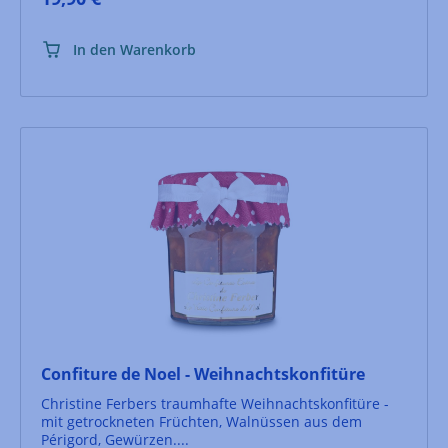
für Saucen, Suppen und vieles mehr. Tipp: Vor
Gebrauch kräftig schütten und dann den Fond in
Eiswürfelbehältern einfrieren und bequem
In den Warenkorb
portionsweise verwenden.
Confiture de Noel - Weihnachtskonfitüre
Christine Ferbers traumhafte Weihnachtskonfitüre -
mit getrockneten Früchten, Walnüssen aus dem
Périgord, Gewürzen....