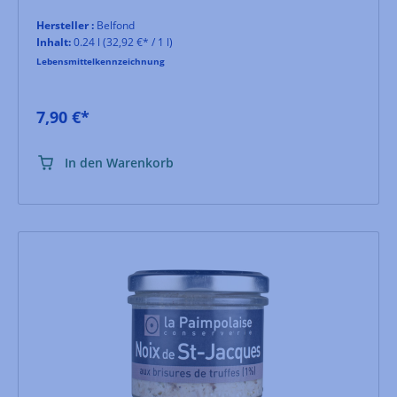
für Hummersuppen und Saucen zu Fisch und
Meeresfrüchten.
Hersteller :
Belfond
Inhalt:
0.24 l
(32,92 €* / 1 l)
Lebensmittelkennzeichnung
7,90 €*
In den Warenkorb