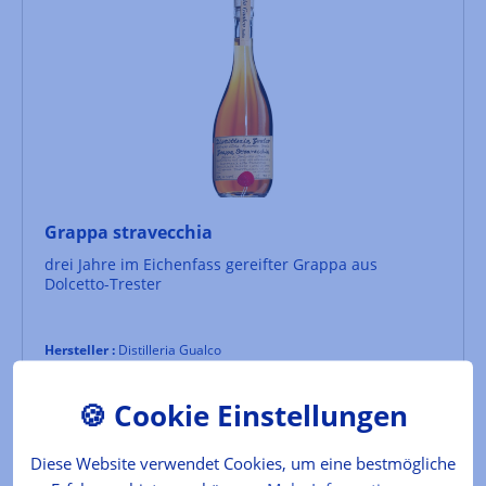
Grappa stravecchia
drei Jahre im Eichenfass gereifter Grappa aus
Dolcetto-Trester
Hersteller :
Distilleria Gualco
Inhalt:
0.7 l
(70,00 €* / 1 l)
Lebensmittelkennzeichnung
49,00 €*
Diese Website verwendet Cookies, um eine bestmögliche