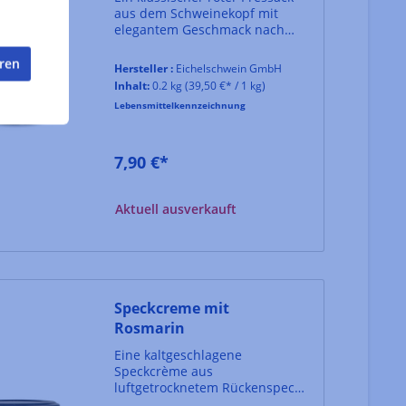
aus dem Schweinekopf mit
elegantem Geschmack nach
Kräutern und Gewürzen. Für
diese Spezialität wird
eren
Hersteller :
Eichelschwein GmbH
ausschließlich Fleisch und
Inhalt:
0.2 kg
(39,50 €* / 1 kg)
Speck vom Eichelschwein aus
Lebensmittelkennzeichnung
Hutewaldhaltung verwendet.
7,90 €*
Aktuell ausverkauft
Speckcreme mit
Rosmarin
Eine kaltgeschlagene
Speckcrème aus
luftgetrocknetem Rückenspeck
vom Eichelschwein, verfeinert