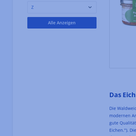
Z
Alle Anzeigen
Das Eic
Die Waldweid
modernen Anf
gute Qualitä
Eichen."). D