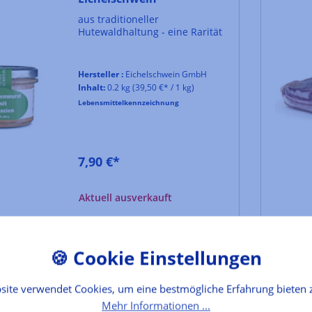
aus traditioneller
Hutewaldhaltung - eine Rarität
Hersteller :
Eichelschwein GmbH
Inhalt:
0.2 kg
(39,50 €* / 1 kg)
Lebensmittelkennzeichnung
7,90 €*
Aktuell ausverkauft
Tonno del Chianti
site verwendet Cookies, um eine bestmögliche Erfahrung bieten 
ein typisch toskanisches
Mehr Informationen ...
Rezept aus eingemachtem