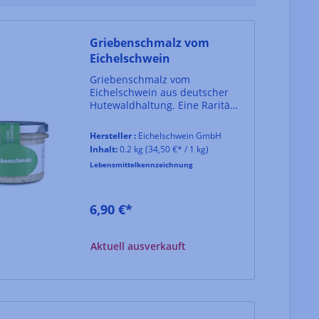
Griebenschmalz vom
Eichelschwein
Griebenschmalz vom
Eichelschwein aus deutscher
Hutewaldhaltung. Eine Rarität,
denn diese Haltungsform ist
hierzulande fast ausgestorben
Hersteller :
Eichelschwein GmbH
und wird von diesem
Inhalt:
0.2 kg
(34,50 €* / 1 kg)
engagierten Projekt am Leben
Lebensmittelkennzeichnung
erhalten.
6,90 €*
Aktuell ausverkauft