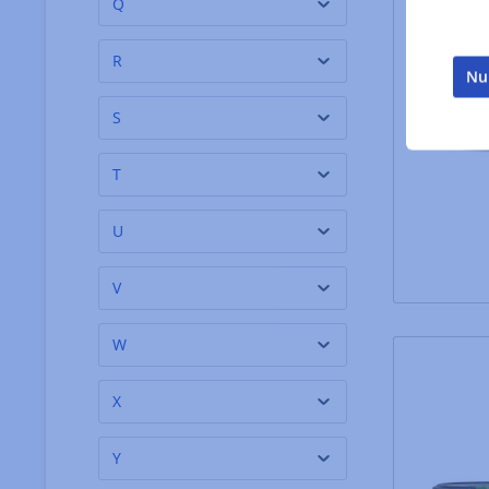
Q
R
Nu
S
T
U
V
W
X
Y