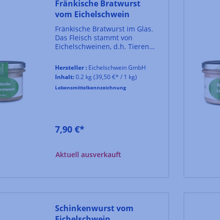
Fränkische Bratwurst
vom Eichelschwein
Fränkische Bratwurst im Glas.
Das Fleisch stammt von
Eichelschweinen, d.h. Tieren
aus traditioneller
Hutewaldhaltung. Eine Rarität
Hersteller :
Eichelschwein GmbH
und besondere Leckerei.
Inhalt:
0.2 kg
(39,50 €* / 1 kg)
Lebensmittelkennzeichnung
7,90 €*
Aktuell ausverkauft
Schinkenwurst vom
Eichelschwein