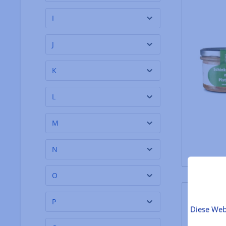
Ewald Liedtke
(1)
I
J
K
L
M
N
O
P
Diese Web