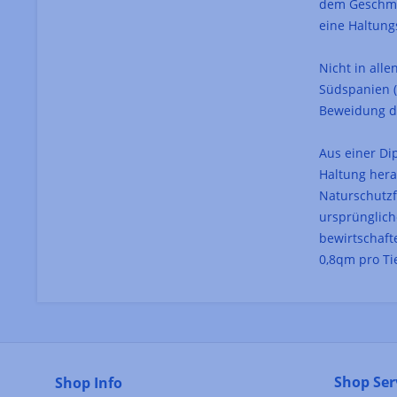
dem Geschma
eine Haltung
Nicht in all
Südspanien (
Beweidung de
Aus einer Di
Haltung hera
Naturschutzf
ursprünglich
bewirtschaf
0,8qm pro Ti
Shop Ser
Shop Info