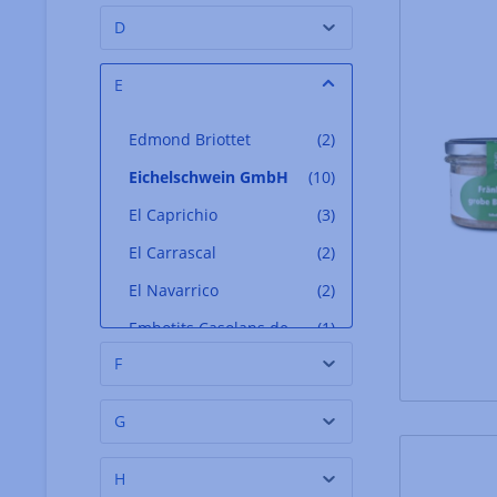
D
E
Edmond Briottet
(2)
Eichelschwein GmbH
(10)
El Caprichio
(3)
El Carrascal
(2)
El Navarrico
(2)
Embotits Casolans de
(1)
Planoles
F
Emile Boeckel
(2)
G
Erwan Bourdic
(2)
Eva Schumann
(1)
H