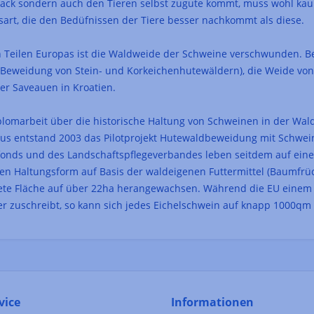
ck sondern auch den Tieren selbst zugute kommt, muss wohl kaum
sart, die den Bedüfnissen der Tiere besser nachkommt als diese.
en Teilen Europas ist die Waldweide der Schweine verschwunden. Be
Beweidung von Stein- und Korkeichenhutewäldern), die Weide von 
r Saveauen in Kroatien.
plomarbeit über die historische Haltung von Schweinen in der Wal
us entstand 2003 das Pilotprojekt Hutewaldbeweidung mit Schwei
onds und des Landschaftspflegeverbandes leben seitdem auf eine
en Haltungsform auf Basis der waldeigenen Futtermittel (Baumfrücht
tete Fläche auf über 22ha herangewachsen. Während die EU eine
er zuschreibt, so kann sich jedes Eichelschwein auf knapp 1000qm
vice
Informationen