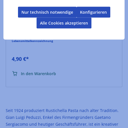
traditionelle reisförmige Nudel; perfekt als
Suppennudel und als Zutat für Eintöpfe
Nur technisch notwendige
Konfigurieren
Alle Cookies akzeptieren
Hersteller :
Rustichella d´Abruzzo
Inhalt:
0.5 kg
(9,80 €* / 1 kg)
Lebensmittelkennzeichnung
4,90 €*
In den Warenkorb
Seit 1924 produziert Rustichella Pasta nach alter Tradition.
Gian Luigi Peduzzi, Enkel des Firmengründers Gaetano
Sergiacomo und heutiger Geschäftsführer, ist ein kreativer