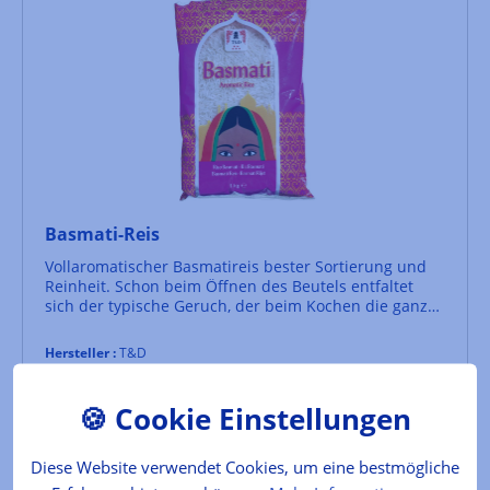
Basmati-Reis
Vollaromatischer Basmatireis bester Sortierung und
Reinheit. Schon beim Öffnen des Beutels entfaltet
sich der typische Geruch, der beim Kochen die ganze
Küche erfüllt. 1 Teil Basmatireis im Volumenverhältnis
mit 2 Teilen kaltem Wasser aufsetzen, nach kurzem
Hersteller :
T&D
Aufkochen den Herd abschalten und noch circa 10
Inhalt:
1 kg
(7,90 € / 1 kg)
Minuten ziehen lassen. Sehr wenig Salz verwenden!
Lebensmittelkennzeichnung
7,90 €*
Diese Website verwendet Cookies, um eine bestmögliche