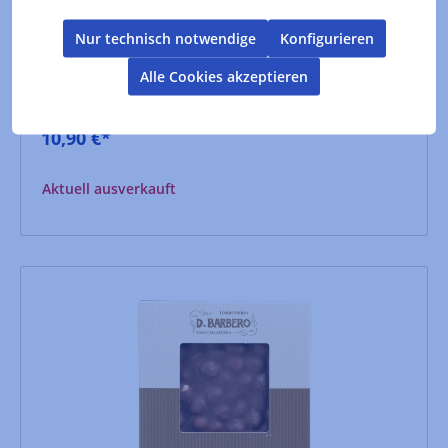
Hersteller :
Cioccolateria D. Barbero
Nur technisch notwendige
Konfigurieren
Inhalt:
0.1 kg
(109,00 €* / 1 kg)
Alle Cookies akzeptieren
Lebensmittelkennzeichnung
10,90 €*
Aktuell ausverkauft