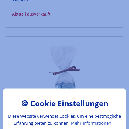
Aktuell ausverkauft
Torronjotto
Diese Website verwendet Cookies, um eine bestmögliche
D. Barberos Giandujotto aus weißer Schokolade und
fein zermahlener Torrone
Erfahrung bieten zu können.
Mehr Informationen ...