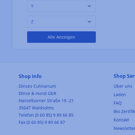
Clement Faugier
(2)
Y
Cogno
(1)
Z
Compass Box Whisky
(1)
Confiserie Arnaud
(1)
Alle Anzeigen
Soubeyran
Confiserie Florian
(7)
Confiserie Imping
(6)
Conservas La Brujula
(8)
Shop Ser
Shop Info
Conservas La Gondola
(1)
Dinses Culinarium
Über uns
Conservas Ortiz
(2)
Dinse & Hund GbR
Laden
Hasselborner Straße 19 -21
Conservas Tito
(3)
FAQ
35647 Waldsolms
Bio Zertifi
Conserverie Courtin
(1)
Telefon (0 60 85) 9 89 66 85
Kontakt
Fax (0 60 85) 9 89 66 87
Conserverie Gonidec
(1)
Newslette
Conserverie La
(20)