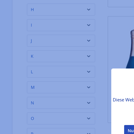
Carmen Diaz Carbajo
(2)
H
Cartwright & Butler
(3)
I
Casale Paradiso
(1)
Casale Pietropaolo
(8)
J
Cascina Belvedere
(2)
K
Caseficio Gennari
(2)
Castelas
(2)
L
Cavola 993
(2)
M
Caz Hildebrand, Jacob
(1)
Kenedy
Diese Web
N
Cester Camillo
(1)
Château d'Arlay
(5)
O
Château du Breuil
(2)
Nu
P