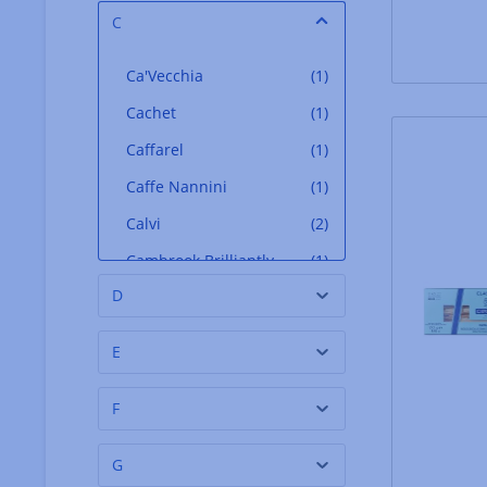
C
Ca'Vecchia
(1)
Cachet
(1)
Caffarel
(1)
Caffe Nannini
(1)
Calvi
(2)
Cambrook Brilliantly
(1)
Caramelised Nuts
D
Canavere
(3)
E
Capirete
(1)
Caputo
(4)
F
Carl Schwarte
(3)
G
Carlant
(3)