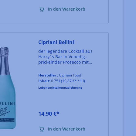
In den Warenkorb
Cipriani Bellini
der legendäre Cocktail aus
Harry´s Bar in Venedig -
prickelnder Prosecco mit
weißem Pfirsichpüree
Hersteller :
Cipriani Food
Inhalt:
0.75 l
(19,87 €* / 1 l)
Lebensmittelkennzeichnung
14,90 €*
In den Warenkorb