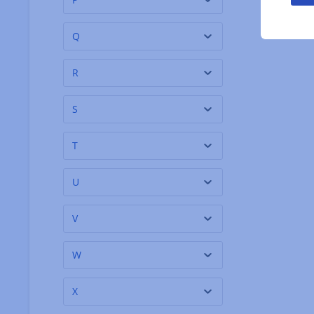
Château Jean Faux
(2)
Château La Baronne
(1)
Q
Château Lézergué
(2)
R
Chatka
(2)
Chiba Shoyu
(3)
S
Chocolate Orgániko
(3)
T
Christine Ferber
(68)
Christine Ferber -
(1)
U
Christian Verlag
Cioccolateria D.
(8)
V
Barbero
Ciomod
(2)
W
Cipriani Food
(5)
X
Claudio Corallo
(3)