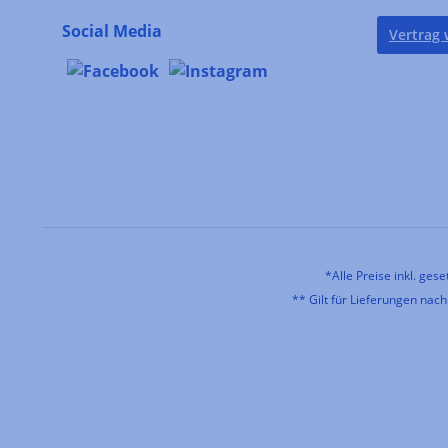
Paimpolaise
Social Media
Vertrag 
Consorzio Aceto
(2)
Balsamico di Modena
Consorzio Premax
(1)
Cooperativa Isola di
(2)
Borgonovo
Copper Garden
(3)
Cova
(1)
Craigellachie
(1)
*Alle Preise inkl. ges
** Gilt für Lieferungen nac
Cruscana
(3)