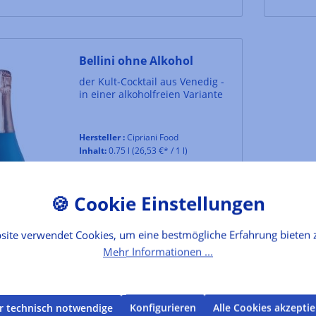
Bellini ohne Alkohol
der Kult-Cocktail aus Venedig -
in einer alkoholfreien Variante
Hersteller :
Cipriani Food
Inhalt:
0.75 l
(26,53 €* / 1 l)
Lebensmittelkennzeichnung
19,90 €*
site verwendet Cookies, um eine bestmögliche Erfahrung bieten 
Mehr Informationen ...
In den Warenkorb
r technisch notwendige
Konfigurieren
Alle Cookies akzepti