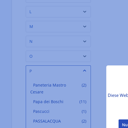
L
M
N
O
P
Paneteria Mastro
(2)
Cesare
Diese Web
Papa dei Boschi
(11)
Pascucci
(1)
PASSALACQUA
(2)
Nu