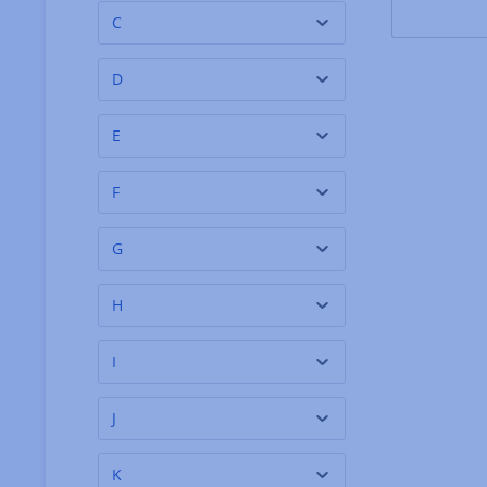
C
D
E
F
G
H
I
J
K