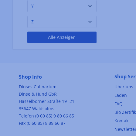
Plantin Trüffel
(4)
Y
Poggio Antico
(1)
Z
Pralina
(1)
Alle Anzeigen
Shop Ser
Shop Info
Dinses Culinarium
Über uns
Dinse & Hund GbR
Laden
Hasselborner Straße 19 -21
FAQ
35647 Waldsolms
Bio Zertifi
Telefon (0 60 85) 9 89 66 85
Kontakt
Fax (0 60 85) 9 89 66 87
Newslette