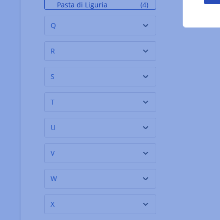
Pasta di Liguria
(4)
Pasta Mancini
(5)
Q
Pasta Martelli
(4)
R
Pasticceria Eugenia
(2)
Pasticceria Marabissi
(3)
S
Pasticceria Rippa
(1)
T
Pasticceria Veniani
(1)
Pasticcerie Sinatti
(4)
U
Pastificio Faella
(12)
V
Pastiglie Leone
(1)
Pezziol
(1)
W
Pfeffersack & Soehne
(27)
X
Plantation
(2)