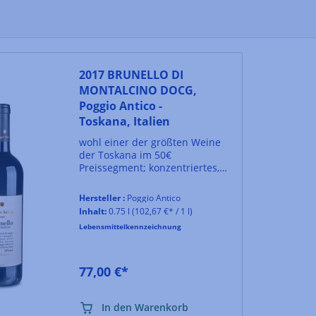
2017 BRUNELLO DI
MONTALCINO DOCG,
Poggio Antico -
Toskana, Italien
wohl einer der größten Weine
der Toskana im 50€
Preissegment; konzentriertes,
würzige Bukett, üppige Frucht,
sehr gute Struktur
Hersteller :
Poggio Antico
Inhalt:
0.75 l
(102,67 €* / 1 l)
Lebensmittelkennzeichnung
77,00 €*
In den Warenkorb