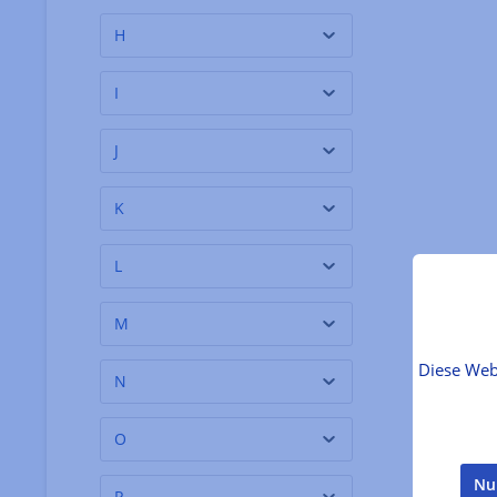
Belvoir Fruit Farms
(5)
H
Benedetto Cavalieri
(14)
I
Bernardi
(1)
Billington´s
(3)
J
Birgit Braunstein
(3)
K
Biscuiterie de la Pointe
(1)
du Raz
L
Biscuiterie Okina
(3)
Bladnoch Distillery
(1)
M
Blasercafé
(2)
Diese Web
N
Blázquez
(2)
Bodega Noemia
(1)
O
Bodegas Navarro
(3)
Nu
P