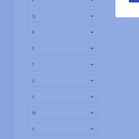
Borde
(3)
Bowmore
(2)
Q
BRERAMILANO 1930
(5)
R
BrewTea Company
(5)
Brigaldara - Stefano
(1)
S
Cesari
Bruntz
(1)
T
Buiteman
(6)
U
Bushmills
(1)
V
W
X