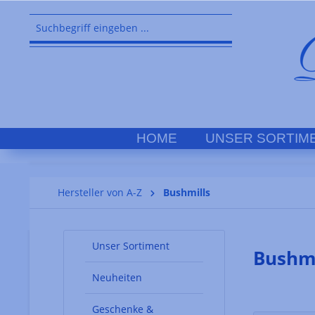
springen
Zur Hauptnavigation springen
HOME
UNSER SORTIM
Hersteller von A-Z
Bushmills
Unser Sortiment
Bushmi
Neuheiten
Geschenke &