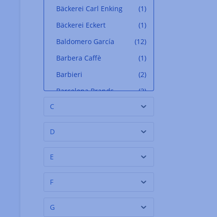
Bäckerei Carl Enking
(1)
Bäckerei Eckert
(1)
Baldomero García
(12)
Barbera Caffè
(1)
Barbieri
(2)
Barcelona Brands
(2)
C
Bartolini
(2)
Batteleku - Jean de
(14)
D
Luz
Beauharnais
(12)
E
belamandil
(2)
F
Belberry Royal
(7)
Selection
G
Belfond
(1)