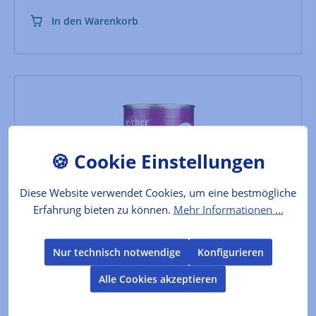
In den Warenkorb
Diese Website verwendet Cookies, um eine bestmögliche
Erfahrung bieten zu können.
Mehr Informationen ...
Steirische Käferbohnen, genussfertig
Nur technisch notwendige
Konfigurieren
Hier kommen die beliebten, herrlich cremigen
Alle Cookies akzeptieren
Steirischen Käferbohnen genussfertig gegart. Ob ganz
klassisch für einen Käferbohnensalat oder erwärmt
als Beilage.