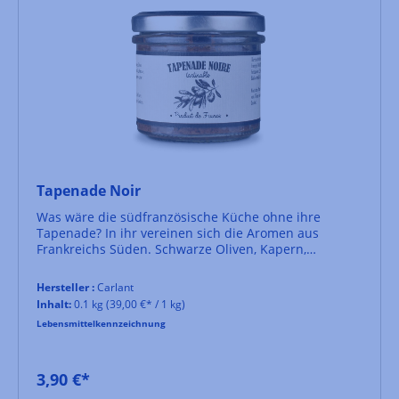
Tapenade Noir
Was wäre die südfranzösische Küche ohne ihre
Tapenade? In ihr vereinen sich die Aromen aus
Frankreichs Süden. Schwarze Oliven, Kapern,
Anchovis, Zitrone, Kräuter. Man serviert sie auf
geröstetem Brot oder als Dip zu Gemüse. Sie eignet
Hersteller :
Carlant
sich aber auch hervorragend zum Würzen von Fleisch.
Inhalt:
0.1 kg
(39,00 €* / 1 kg)
Lebensmittelkennzeichnung
3,90 €*