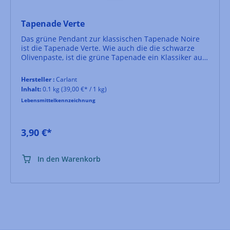
Tapenade Verte
Das grüne Pendant zur klassischen Tapenade Noire
ist die Tapenade Verte. Wie auch die die schwarze
Olivenpaste, ist die grüne Tapenade ein Klassiker aus
Südfrankreich. Mit ihrem intensiven Aroma eignet sie
sich hervorragend als Dip für Gemüse, zum Würzen
Hersteller :
Carlant
von Fleisch und Fisch oder man geniesst sie ganz
Inhalt:
0.1 kg
(39,00 €* / 1 kg)
klassisch auf etwas frisch geröstetem Brot.
Lebensmittelkennzeichnung
3,90 €*
In den Warenkorb