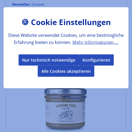
Hersteller :
Carlant
Inhalt:
0.5 l
(19,80 €* / 1 l)
Lebensmittelkennzeichnung
9,90 €*
Diese Website verwendet Cookies, um eine bestmögliche
Erfahrung bieten zu können.
Mehr Informationen ...
In den Warenkorb
Nur technisch notwendige
Konfigurieren
Alle Cookies akzeptieren